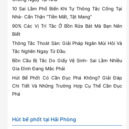
ưu
10 Sai Lầm Phổ Biến Khi Tự Thông Tắc Cống Tại
điểm
Nhà- Cẩn Thận “Tiền Mất, Tật Mang”
của
90% Các Vị Trí Tắc Ở Bồn Rửa Bát Mà Bạn Nên
bể
Biết
phốt
3
Thông Tắc Thoát Sàn: Giải Pháp Ngăn Mùi Hôi Và
ngăn
Tắc Nghẽn Ngay Từ Đầu
Bồn Cầu Bị Tắc Do Giấy Vệ Sinh- Sai Lầm Nhiều
Gia Đình Đang Mắc Phải
Hút Bể Phốt Có Cần Đục Phá Không? Giải Đáp
Chi Tiết Và Những Trường Hợp Cụ Thể Cần Đục
Phá
Hút bể phốt tại Hải Phòng