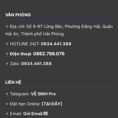
VĂN PHÒNG
✧ Địa chỉ: Số 9-97 Lũng Bắc, Phường Đằng Hải, Quận
Hải An, Thành phố Hải Phòng.
✧ HOTLINE 24/7:
0934.441.388
0862.798.076
✧
Điện thoại
:
✧ Zalo:
0934.441.388
LIÊN HỆ
✧ Telegram:
VỆ SINH Pro
✧ Đặt hẹn Online:
[TẠI ĐÂY]
✧ Email:
Gửi Email 💌