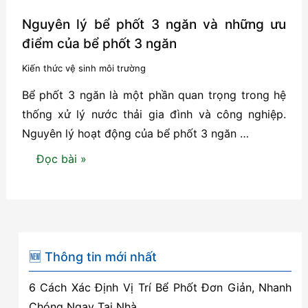
Nguyên lý bể phốt 3 ngăn và những ưu
điểm của bể phốt 3 ngăn
Kiến thức vệ sinh môi trường
Bể phốt 3 ngăn là một phần quan trọng trong hệ
thống xử lý nước thải gia đình và công nghiệp.
Nguyên lý hoạt động của bể phốt 3 ngăn …
Nguyên
Đọc bài »
lý
bể
phốt
3
ngăn
🆕 Thông tin mới nhất
và
6 Cách Xác Định Vị Trí Bể Phốt Đơn Giản, Nhanh
những
Chóng Ngay Tại Nhà