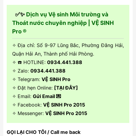
✅✨
Dịch vụ Vệ sinh Môi trường và
Thoát nước chuyên nghiệp | VỆ SINH
Pro ®
✧ Địa chỉ: Số 9-97 Lũng Bắc, Phường Đằng Hải,
Quận Hải An, Thành phố Hải Phòng.
✧ ☎️ HOTLINE:
0934.441.388
✧ Zalo:
0934.441.388
✧ Telegram:
VỆ SINH Pro
✧ Đặt hẹn Online:
[TẠI ĐÂY]
✧ Email:
Gửi Email 💌
✧ Facebook:
VỆ SINH Pro 2015
✧ Messenger:
VỆ SINH Pro 2015
GỌI LẠI CHO TÔI / Call me back