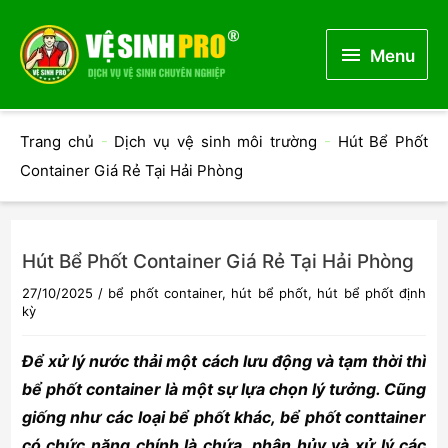
Menu
Menu
Trang chủ
-
Dịch vụ vệ sinh môi trường
-
Hút Bể Phốt
Container Giá Rẻ Tại Hải Phòng
Hút Bể Phốt Container Giá Rẻ Tại Hải Phòng
27/10/2025
/
bể phốt container
,
hút bể phốt
,
hút bể phốt định
kỳ
Để xử lý nước thải một cách lưu động và tạm thời thì
bể phốt container là một sự lựa chọn lý tưởng. Cũng
giống như các loại bể phốt khác, bể phốt conttainer
có chức năng chính là chứa, phân hủy và xử lý các