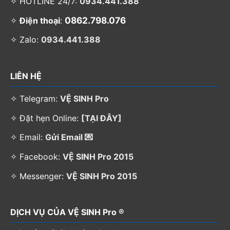
✧ HOTLINE 24/7:
0934.441.388
0862.798.076
✧
Điện thoại
:
✧ Zalo:
0934.441.388
LIÊN HỆ
✧ Telegram:
VỆ SINH Pro
✧ Đặt hẹn Online:
[TẠI ĐÂY]
✧ Email:
Gửi Email 💌
✧ Facebook:
VỆ SINH Pro 2015
✧ Messenger:
VỆ SINH Pro 2015
DỊCH VỤ CỦA VỆ SINH Pro ®