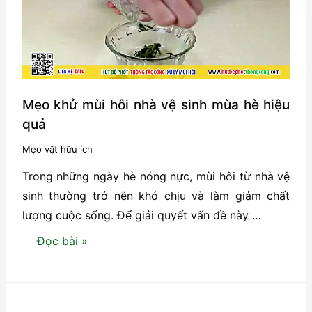
tự
nhiên
hiệu
quả
tại
nhà
Mẹo khử mùi hôi nhà vệ sinh mùa hè hiệu
quả
Mẹo vặt hữu ích
Trong những ngày hè nóng nực, mùi hôi từ nhà vệ
sinh thường trở nên khó chịu và làm giảm chất
lượng cuộc sống. Để giải quyết vấn đề này …
Mẹo
Đọc bài »
khử
mùi
hôi