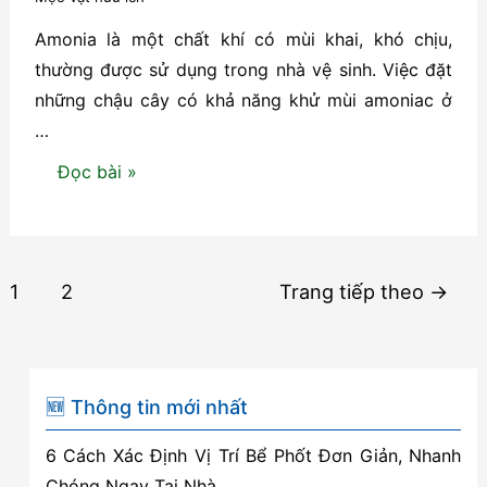
tắm
Amonia là một chất khí có mùi khai, khó chịu,
thường được sử dụng trong nhà vệ sinh. Việc đặt
những chậu cây có khả năng khử mùi amoniac ở
…
Một
Đọc bài »
số
loài
cây
Phân
1
2
Trang tiếp theo
→
có
trang
khả
bài
năng
viết
khử
🆕 Thông tin mới nhất
mùi
amoniac
6 Cách Xác Định Vị Trí Bể Phốt Đơn Giản, Nhanh
nhà
Chóng Ngay Tại Nhà