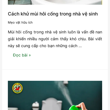
vệ
sinh
Cách khử mùi hôi cống trong nhà vệ sinh
chưa?
Mẹo vặt hữu ích
Mùi hôi cống trong nhà vệ sinh luôn là vấn đề nan
giải khiến nhiều người cảm thấy khó chịu. Bài viết
này sẽ cung cấp cho bạn những cách …
Cách
Đọc bài »
khử
mùi
hôi
cống
trong
nhà
vệ
sinh