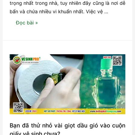
trọng nhất trong nhà, tuy nhiên đây cũng là nơi dễ
bẩn và chứa nhiều vi khuẩn nhất. Việc vệ …
3
Đọc bài »
thứ
trong
nhà
vệ
sinh
tưởng
chừng
vô
hại
nhưng
lại
dễ
Bạn đã thử nhỏ vài giọt dầu gió vào cuộn
gây
giấy vệ sinh chưa?