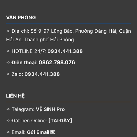
VĂN PHÒNG
✧ Địa chỉ: Số 9-97 Lũng Bắc, Phường Đằng Hải, Quận
Hải An, Thành phố Hải Phòng.
✧ HOTLINE 24/7:
0934.441.388
0862.798.076
✧
Điện thoại
:
✧ Zalo:
0934.441.388
LIÊN HỆ
✧ Telegram:
VỆ SINH Pro
✧ Đặt hẹn Online:
[TẠI ĐÂY]
✧ Email:
Gửi Email 💌