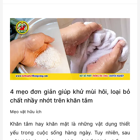
3
chiêu
trò
lừa
đảo
trong
dịch
vụ
hút
bể
phốt
4 mẹo đơn giản giúp khử mùi hôi, loại bỏ
chất nhầy nhớt trên khăn tắm
Mẹo vặt hữu ích
Khăn tắm hay khăn mặt là những vật dụng thiết
yếu trong cuộc sống hàng ngày. Tuy nhiên, sau