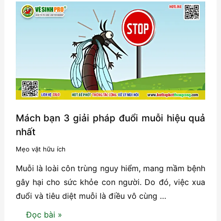
nhà
vệ
sinh
mùa
hè
hiệu
quả
Mách bạn 3 giải pháp đuổi muỗi hiệu quả
nhất
Mẹo vặt hữu ích
Muỗi là loài côn trùng nguy hiểm, mang mầm bệnh
gây hại cho sức khỏe con người. Do đó, việc xua
đuổi và tiêu diệt muỗi là điều vô cùng …
Mách
Đọc bài »