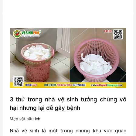
bạn
3
giải
pháp
đuổi
muỗi
hiệu
quả
nhất
3 thứ trong nhà vệ sinh tưởng chừng vô
hại nhưng lại dễ gây bệnh
Mẹo vặt hữu ích
Nhà vệ sinh là một trong những khu vực quan