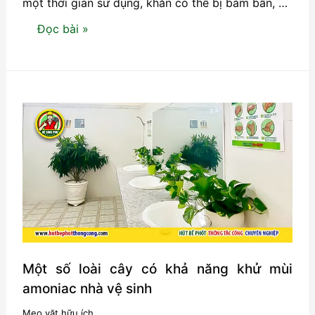
một thời gian sử dụng, khăn có thể bị bám bẩn, …
4
Đọc bài »
mẹo
đơn
giản
giúp
khử
mùi
hôi,
loại
bỏ
chất
nhầy
nhớt
Một số loài cây có khả năng khử mùi
trên
amoniac nhà vệ sinh
khăn
Mẹo vặt hữu ích