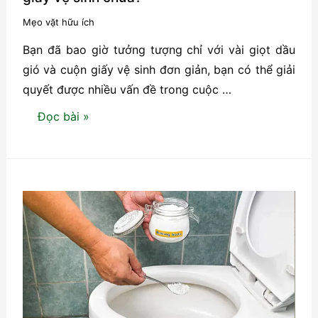
bệnh
Mẹo vặt hữu ích
Bạn đã bao giờ tưởng tượng chỉ với vài giọt dầu
gió và cuộn giấy vệ sinh đơn giản, bạn có thể giải
quyết được nhiều vấn đề trong cuộc …
Bạn
Đọc bài »
đã
thử
nhỏ
vài
giọt
dầu
gió
vào
cuộn
giấy