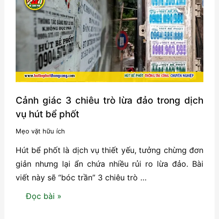
mùi
cống
–
Nguyên
nhân
và
cách
xử
Cảnh giác 3 chiêu trò lừa đảo trong dịch
lý
vụ hút bể phốt
triệt
Mẹo vặt hữu ích
để
Hút bể phốt là dịch vụ thiết yếu, tưởng chừng đơn
giản nhưng lại ẩn chứa nhiều rủi ro lừa đảo. Bài
viết này sẽ “bóc trần” 3 chiêu trò …
Cảnh
Đọc bài »
giác