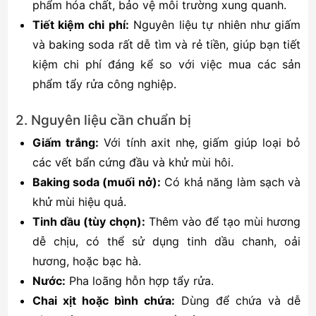
phẩm hóa chất, bảo vệ môi trường xung quanh.
Tiết kiệm chi phí:
Nguyên liệu tự nhiên như giấm
và baking soda rất dễ tìm và rẻ tiền, giúp bạn tiết
kiệm chi phí đáng kể so với việc mua các sản
phẩm tẩy rửa công nghiệp.
2. Nguyên liệu cần chuẩn bị
Giấm trắng:
Với tính axit nhẹ, giấm giúp loại bỏ
các vết bẩn cứng đầu và khử mùi hôi.
Baking soda (muối nở):
Có khả năng làm sạch và
khử mùi hiệu quả.
Tinh dầu (tùy chọn):
Thêm vào để tạo mùi hương
dễ chịu, có thể sử dụng tinh dầu chanh, oải
hương, hoặc bạc hà.
Nước:
Pha loãng hỗn hợp tẩy rửa.
Chai xịt hoặc bình chứa:
Dùng để chứa và dễ