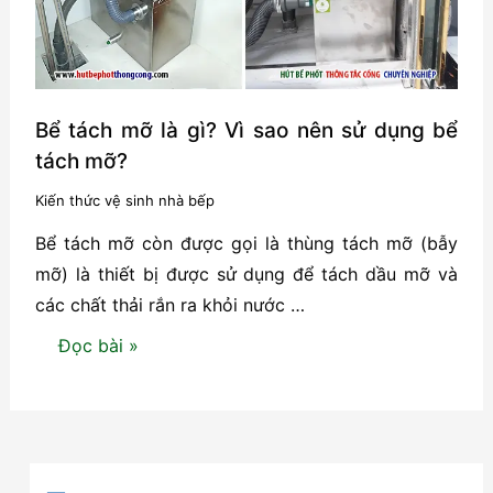
quả
Bể tách mỡ là gì? Vì sao nên sử dụng bể
tách mỡ?
Kiến thức vệ sinh nhà bếp
Bể tách mỡ còn được gọi là thùng tách mỡ (bẫy
mỡ) là thiết bị được sử dụng để tách dầu mỡ và
các chất thải rắn ra khỏi nước …
Bể
Đọc bài »
tách
mỡ
là
gì?