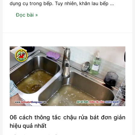
dụng cụ trong bếp. Tuy nhiên, khăn lau bếp …
Khăn
Đọc bài »
lau
bếp:
Cách
hạn
chế
nguy
cơ
gây
hại
cho
sức
khỏe
06 cách thông tắc chậu rửa bát đơn giản
hiệu quả nhất