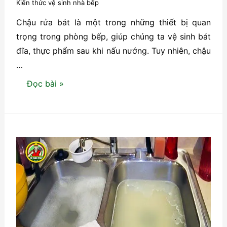
Kiến thức vệ sinh nhà bếp
Chậu rửa bát là một trong những thiết bị quan
trọng trong phòng bếp, giúp chúng ta vệ sinh bát
đĩa, thực phẩm sau khi nấu nướng. Tuy nhiên, chậu
…
06
Đọc bài »
cách
thông
tắc
chậu
rửa
bát
đơn
giản
hiệu
quả