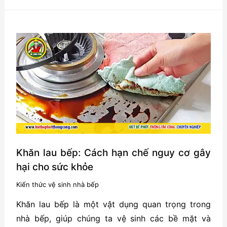
cho
cống
nhà
bếp
của
bạn
sạch
sẽ
và
không
bị
Khăn lau bếp: Cách hạn chế nguy cơ gây
tắc
hại cho sức khỏe
nghẽn
Kiến thức vệ sinh nhà bếp
Khăn lau bếp là một vật dụng quan trọng trong
nhà bếp, giúp chúng ta vệ sinh các bề mặt và