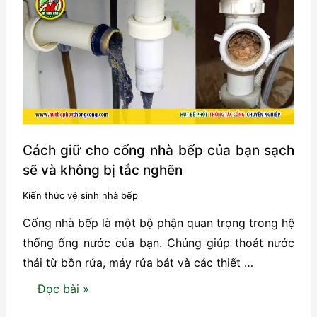
–
4
cách
thông
tắc
hiệu
quả
Cách giữ cho cống nhà bếp của bạn sạch
sẽ và không bị tắc nghẽn
Kiến thức vệ sinh nhà bếp
Cống nhà bếp là một bộ phận quan trọng trong hệ
thống ống nước của bạn. Chúng giúp thoát nước
thải từ bồn rửa, máy rửa bát và các thiết …
Cách
Đọc bài »
giữ