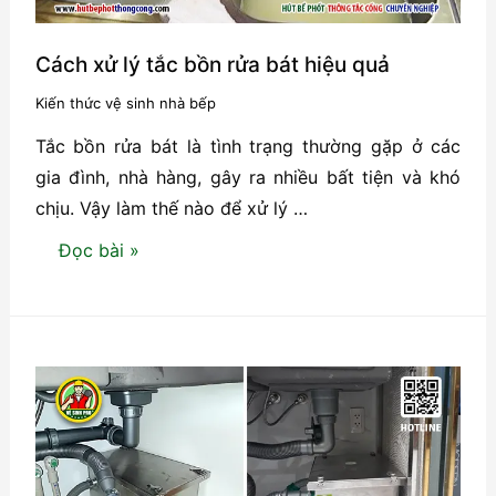
nhất
Cách xử lý tắc bồn rửa bát hiệu quả
Kiến thức vệ sinh nhà bếp
Tắc bồn rửa bát là tình trạng thường gặp ở các
gia đình, nhà hàng, gây ra nhiều bất tiện và khó
chịu. Vậy làm thế nào để xử lý …
Cách
Đọc bài »
xử
lý
tắc
bồn
rửa
bát
hiệu