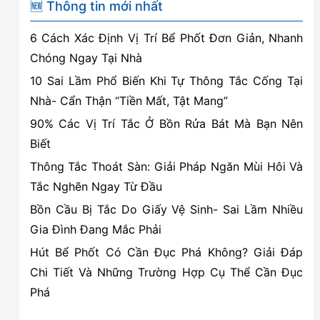
Vì
🆕 Thông tin mới nhất
sao
6 Cách Xác Định Vị Trí Bể Phốt Đơn Giản, Nhanh
nên
Chóng Ngay Tại Nhà
sử
10 Sai Lầm Phổ Biến Khi Tự Thông Tắc Cống Tại
dụng
Nhà- Cẩn Thận “Tiền Mất, Tật Mang”
bể
90% Các Vị Trí Tắc Ở Bồn Rửa Bát Mà Bạn Nên
tách
Biết
mỡ?
Thông Tắc Thoát Sàn: Giải Pháp Ngăn Mùi Hôi Và
Tắc Nghẽn Ngay Từ Đầu
Bồn Cầu Bị Tắc Do Giấy Vệ Sinh- Sai Lầm Nhiều
Gia Đình Đang Mắc Phải
Hút Bể Phốt Có Cần Đục Phá Không? Giải Đáp
Chi Tiết Và Những Trường Hợp Cụ Thể Cần Đục
Phá