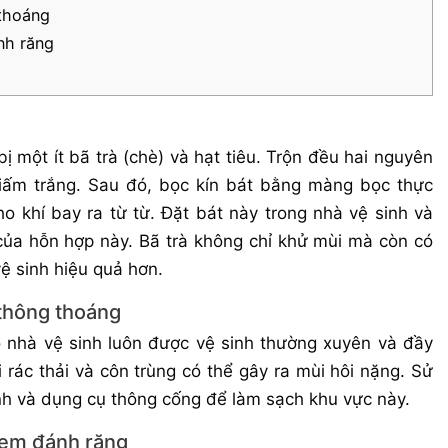
 thoáng
nh răng
ị một ít bã trà (chè) và hạt tiêu. Trộn đều hai nguyên
giấm trắng. Sau đó, bọc kín bát bằng màng bọc thực
 khí bay ra từ từ. Đặt bát này trong nhà vệ sinh và
của hỗn hợp này. Bã trà không chỉ khử mùi mà còn có
ệ sinh hiệu quả hơn.
 thông thoáng
 nhà vệ sinh luôn được vệ sinh thường xuyên và đầy
 rác thải và côn trùng có thể gây ra mùi hôi nặng. Sử
nh và dụng cụ thông cống để làm sạch khu vực này.
 kem đánh răng