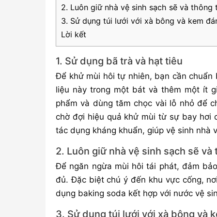
2. Luôn giữ nhà vệ sinh sạch sẽ và thông
3. Sử dụng túi lưới với xà bông và kem đá
Lời kết
1. Sử dụng bã trà và hạt tiêu
Để khử mùi hôi tự nhiên, bạn cần chuẩn b
liệu này trong một bát và thêm một ít 
phẩm và dùng tăm chọc vài lỗ nhỏ để cho
chờ đợi hiệu quả khử mùi từ sự bay hơi 
tác dụng kháng khuẩn, giúp vệ sinh nhà v
2. Luôn giữ nhà vệ sinh sạch sẽ và
Để ngăn ngừa mùi hôi tái phát, đảm bảo
đủ. Đặc biệt chú ý đến khu vực cống, nơi
dụng baking soda kết hợp với nước vệ si
3. Sử dụng túi lưới với xà bông và