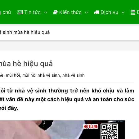
 chủ
Tin tức
Kiến thức
Dịch vụ
Đ
ệ sinh mùa hè hiệu quả
mùa hè hiệu quả
hè
,
mùi hôi
,
mùi hôi nhà vệ sinh
,
nhà vệ sinh
i từ nhà vệ sinh thường trở nên khó chịu và làm
ết vấn đề này một cách hiệu quả và an toàn cho sức
ới đây.