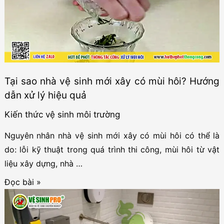
vệ
sinh
mùa
hè
hiệu
Tại sao nhà vệ sinh mới xây có mùi hôi? Hướng
quả
dẫn xử lý hiệu quả
Kiến thức vệ sinh môi trường
Nguyên nhân nhà vệ sinh mới xây có mùi hôi có thể là
do: lỗi kỹ thuật trong quá trình thi công, mùi hôi từ vật
liệu xây dựng, nhà …
Tại
Đọc bài »
sao
nhà
vệ