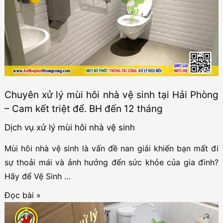
sinh
mới
xây
có
mùi
hôi?
Chuyên xử lý mùi hôi nhà vệ sinh tại Hải Phòng
Hướng
– Cam kết triệt để. BH đến 12 tháng
dẫn
xử
Dịch vụ xử lý mùi hôi nhà vệ sinh
lý
Mùi hôi nhà vệ sinh là vấn đề nan giải khiến bạn mất đi
hiệu
sự thoải mái và ảnh hưởng đến sức khỏe của gia đình?
quả
Hãy để Vệ Sinh …
Chuyên
Đọc bài »
xử
lý