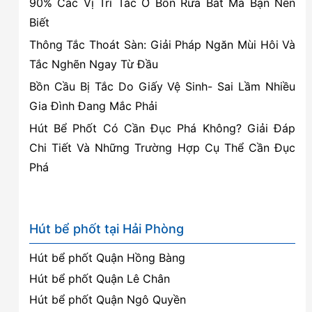
90% Các Vị Trí Tắc Ở Bồn Rửa Bát Mà Bạn Nên
tháng
Biết
Thông Tắc Thoát Sàn: Giải Pháp Ngăn Mùi Hôi Và
Tắc Nghẽn Ngay Từ Đầu
Bồn Cầu Bị Tắc Do Giấy Vệ Sinh- Sai Lầm Nhiều
Gia Đình Đang Mắc Phải
Hút Bể Phốt Có Cần Đục Phá Không? Giải Đáp
Chi Tiết Và Những Trường Hợp Cụ Thể Cần Đục
Phá
Hút bể phốt tại Hải Phòng
Hút bể phốt Quận Hồng Bàng
Hút bể phốt Quận Lê Chân
Hút bể phốt Quận Ngô Quyền