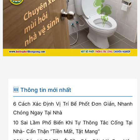
mùi
hôi
nhà
vệ
sinh
tại
Hải
Phòng
–
Cam
🆕 Thông tin mới nhất
kết
6 Cách Xác Định Vị Trí Bể Phốt Đơn Giản, Nhanh
triệt
Chóng Ngay Tại Nhà
để.
BH
10 Sai Lầm Phổ Biến Khi Tự Thông Tắc Cống Tại
đến
Nhà- Cẩn Thận “Tiền Mất, Tật Mang”
12