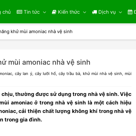
 chủ
Tin tức
Kiến thức
Dịch vụ
Đ
 năng khử mùi amoniac nhà vệ sinh
hử mùi amoniac nhà vệ sinh
moniac
,
cây lan ý
,
cây lưỡi hổ
,
cây trầu bà
,
khử mùi nhà vệ sinh
,
mùi
ó chịu, thường được sử dụng trong nhà vệ sinh. Việc
ùi amoniac ở trong nhà vệ sinh là một cách hiệu
moniac, cải thiện chất lượng không khí trong nhà vệ
n trong gia đình.