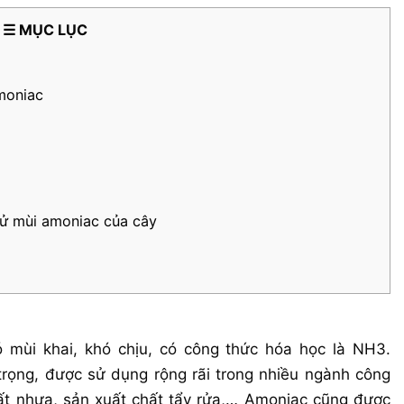
☰ MỤC LỤC
moniac
hử mùi amoniac của cây
 mùi khai, khó chịu, có công thức hóa học là NH3.
rọng, được sử dụng rộng rãi trong nhiều ngành công
ất nhựa, sản xuất chất tẩy rửa,… Amoniac cũng được