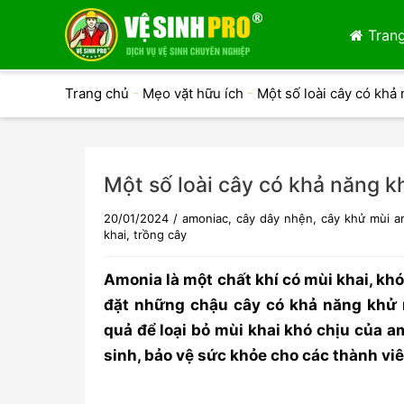
Trang
Trang chủ
-
Mẹo vặt hữu ích
-
Một số loài cây có khả
Một số loài cây có khả năng k
20/01/2024
/
amoniac
,
cây dây nhện
,
cây khử mùi a
khai
,
trồng cây
Amonia là một chất khí có mùi khai, kh
đặt những chậu cây có khả năng khử m
quả để loại bỏ mùi khai khó chịu của a
sinh, bảo vệ sức khỏe cho các thành viê