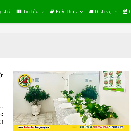
 chủ
Tin tức
Kiến thức
Dịch vụ
Đ
ử
u,
ệc
ùi