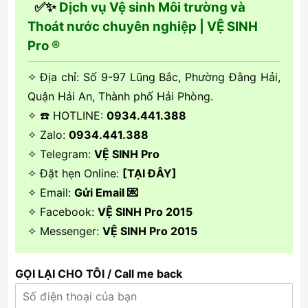
✅✨
Dịch vụ Vệ sinh Môi trường và
Thoát nước chuyên nghiệp | VỆ SINH
Pro ®
✧ Địa chỉ: Số 9-97 Lũng Bắc, Phường Đằng Hải,
Quận Hải An, Thành phố Hải Phòng.
✧ ☎️ HOTLINE:
0934.441.388
✧ Zalo:
0934.441.388
✧ Telegram:
VỆ SINH Pro
✧ Đặt hẹn Online:
[TẠI ĐÂY]
✧ Email:
Gửi Email 💌
✧ Facebook:
VỆ SINH Pro 2015
✧ Messenger:
VỆ SINH Pro 2015
GỌI LẠI CHO TÔI / Call me back