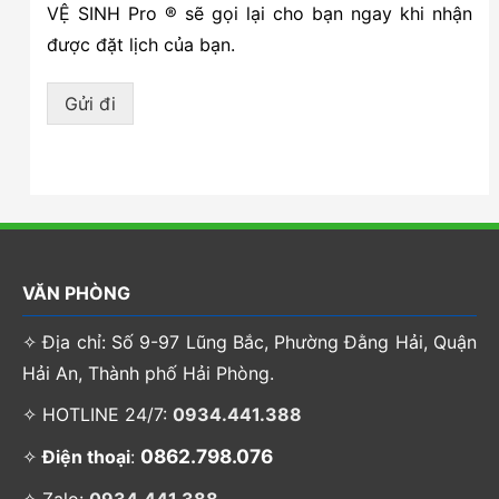
VỆ SINH Pro ® sẽ gọi lại cho bạn ngay khi nhận
được đặt lịch của bạn.
Gửi đi
VĂN PHÒNG
✧ Địa chỉ: Số 9-97 Lũng Bắc, Phường Đằng Hải, Quận
Hải An, Thành phố Hải Phòng.
✧ HOTLINE 24/7:
0934.441.388
0862.798.076
✧
Điện thoại
:
✧ Zalo:
0934.441.388