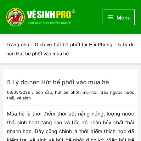
Menu
Menu
Trang chủ
-
Dịch vụ hút bể phốt tại Hải Phòng
-
5 Lý do
nên Hút bể phốt vào mùa hè
5 Lý do nên Hút bể phốt vào mùa hè
08/05/2026
/
bồn cầu
,
hút bể phốt
,
mùi hôi
,
trào ngược nước
thải
,
vệ sinh
Mùa hè là thời điểm thời tiết nắng nóng, lượng nước
thải sinh hoạt tăng cao và tốc độ phân hủy chất thải
nhanh hơn. Đây cũng chính là thời điểm thích hợp để
kiểm tra, vệ sinh và hút bể phốt định kỳ. Việc hút bể