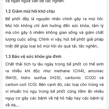
và ngăn ngừa vấn đề tắc nghẽn.
1.2 Giảm mùi hôi khó chịu
Bể phốt đầy là nguyên nhân chính gây ra mùi hôi.
Mùi hôi không chỉ ảnh hưởng đến sức khỏe, tâm lý
mà còn gây ô nhiễm không gian sống và giảm chất
lượng cuộc sống. Chính vì vậy, hút bể phốt giải pháp
triệt để giúp loại bỏ mùi hôi do quá tải, tắc nghẽn..
1.3 Bảo vệ sức khỏe gia đình
Chất thải tích tụ lâu ngày trong bể phốt có thể sinh
ra nhiều khí độc như: methane (CH4), amoniac
(NH3), hidro sunfua (H2S), carbonic (CO2) và
carbon oxit (CO). Bên cạnh đó, các loại côn trùng và
vi khuẩn trú ngụ trong bể phốt cũng tiềm ẩn nhiều
nguy cơ gây các bệnh về hệ hô hấp hay các bệnh lý
về da,…