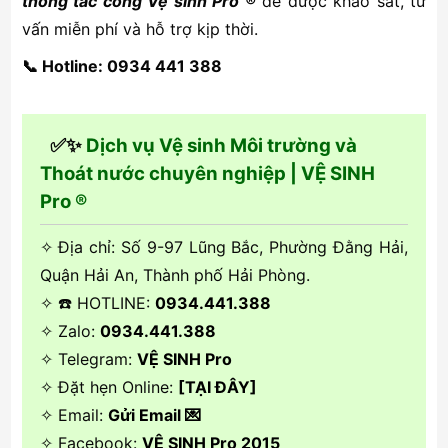
thông tắc cống Vệ sinh Pro ®
để được khảo sát, tư
vấn miễn phí và hỗ trợ kịp thời.
📞
Hotline: 0934 441 388
✅✨
Dịch vụ Vệ sinh Môi trường và
Thoát nước chuyên nghiệp | VỆ SINH
Pro ®
✧ Địa chỉ: Số 9-97 Lũng Bắc, Phường Đằng Hải,
Quận Hải An, Thành phố Hải Phòng.
✧ ☎️ HOTLINE:
0934.441.388
✧ Zalo:
0934.441.388
✧ Telegram:
VỆ SINH Pro
✧ Đặt hẹn Online:
[TẠI ĐÂY]
✧ Email:
Gửi Email 💌
✧ Facebook:
VỆ SINH Pro 2015