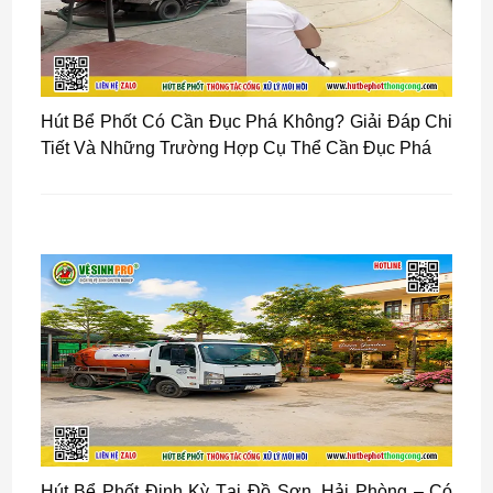
Hút Bể Phốt Có Cần Đục Phá Không? Giải Đáp Chi
Tiết Và Những Trường Hợp Cụ Thể Cần Đục Phá
Hút Bể Phốt Định Kỳ Tại Đồ Sơn, Hải Phòng – Có