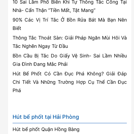
10 Sai Lầm Phổ Biến Khi Tự Thông Tắc Cống Tại
Nhà- Cẩn Thận “Tiền Mất, Tật Mang”
90% Các Vị Trí Tắc Ở Bồn Rửa Bát Mà Bạn Nên
Biết
Thông Tắc Thoát Sàn: Giải Pháp Ngăn Mùi Hôi Và
Tắc Nghẽn Ngay Từ Đầu
Bồn Cầu Bị Tắc Do Giấy Vệ Sinh- Sai Lầm Nhiều
Gia Đình Đang Mắc Phải
Hút Bể Phốt Có Cần Đục Phá Không? Giải Đáp
Chi Tiết Và Những Trường Hợp Cụ Thể Cần Đục
Phá
Hút bể phốt tại Hải Phòng
Hút bể phốt Quận Hồng Bàng