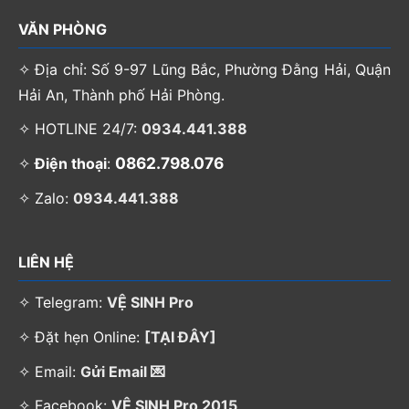
VĂN PHÒNG
✧ Địa chỉ: Số 9-97 Lũng Bắc, Phường Đằng Hải, Quận
Hải An, Thành phố Hải Phòng.
✧ HOTLINE 24/7:
0934.441.388
0862.798.076
✧
Điện thoại
:
✧ Zalo:
0934.441.388
LIÊN HỆ
✧ Telegram:
VỆ SINH Pro
✧ Đặt hẹn Online:
[TẠI ĐÂY]
✧ Email:
Gửi Email 💌
✧ Facebook:
VỆ SINH Pro 2015