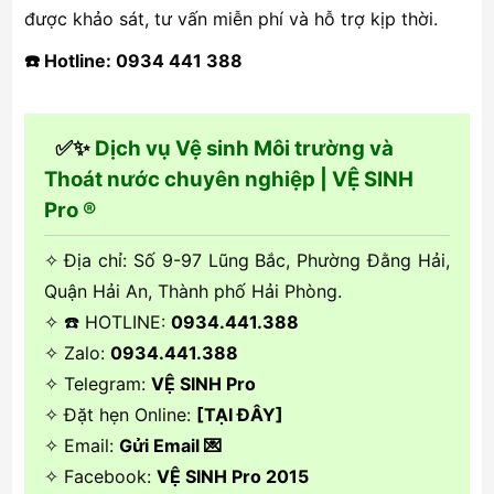
được khảo sát, tư vấn miễn phí và hỗ trợ kịp thời.
☎️ Hotline: 0934 441 388
✅✨
Dịch vụ Vệ sinh Môi trường và
Thoát nước chuyên nghiệp | VỆ SINH
Pro ®
✧ Địa chỉ: Số 9-97 Lũng Bắc, Phường Đằng Hải,
Quận Hải An, Thành phố Hải Phòng.
✧ ☎️ HOTLINE:
0934.441.388
✧ Zalo:
0934.441.388
✧ Telegram:
VỆ SINH Pro
✧ Đặt hẹn Online:
[TẠI ĐÂY]
✧ Email:
Gửi Email 💌
✧ Facebook:
VỆ SINH Pro 2015