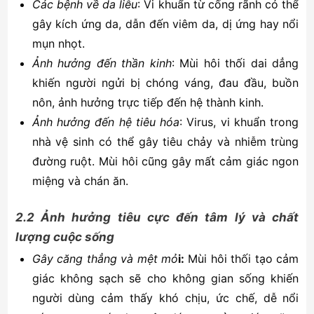
Các bệnh về da liễu
: Vi khuẩn từ cống rãnh có thể
gây kích ứng da, dẫn đến viêm da, dị ứng hay nổi
mụn nhọt.
Ảnh hưởng đến thần kinh
: Mùi hôi thối dai dẳng
khiến người ngửi bị chóng váng, đau đầu, buồn
nôn, ảnh hưởng trực tiếp đến hệ thành kinh.
Ảnh hưởng đến hệ tiêu hóa
: Virus, vi khuẩn trong
nhà vệ sinh có thể gây tiêu chảy và nhiễm trùng
đường ruột. Mùi hôi cũng gây mất cảm giác ngon
miệng và chán ăn.
2.2 Ảnh hưởng tiêu cực đến tâm lý và chất
lượng cuộc sống
Gây căng thẳng và mệt mỏ
i:
Mùi hôi thối tạo cảm
giác không sạch sẽ cho không gian sống khiến
người dùng cảm thấy khó chịu, ức chế, dễ nổi