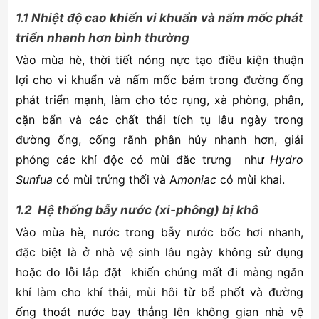
1.1
Nhiệt độ cao khiến vi khuẩn và nấm mốc phát
triển nhanh hơn bình thường
Vào mùa hè, thời tiết nóng nực tạo điều kiện thuận
lợi cho vi khuẩn và nấm mốc bám trong đường ống
phát triển mạnh, làm cho tóc rụng, xà phòng, phân,
cặn bẩn và các chất thải tích tụ lâu ngày trong
đường ống, cống rãnh phân hủy nhanh hơn, giải
phóng các khí độc có mùi đăc trưng như
Hydro
Sunfua
có mùi trứng thối và A
moniac
có mùi khai.
1.2 Hệ thống bẫy nước (xi-phông) bị khô
Vào mùa hè, nước trong bẫy nước bốc hơi nhanh,
đặc biệt là ở nhà vệ sinh lâu ngày không sử dụng
hoặc do lỗi lắp đặt khiến chúng mất đi màng ngăn
khí làm cho khí thải, mùi hôi từ bể phốt và đường
ống thoát nước bay thẳng lên không gian nhà vệ