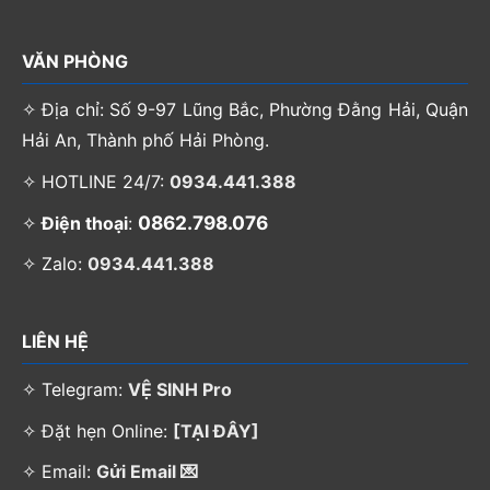
VĂN PHÒNG
✧ Địa chỉ: Số 9-97 Lũng Bắc, Phường Đằng Hải, Quận
Hải An, Thành phố Hải Phòng.
✧ HOTLINE 24/7:
0934.441.388
0862.798.076
✧
Điện thoại
:
✧ Zalo:
0934.441.388
LIÊN HỆ
✧ Telegram:
VỆ SINH Pro
✧ Đặt hẹn Online:
[TẠI ĐÂY]
✧ Email:
Gửi Email 💌