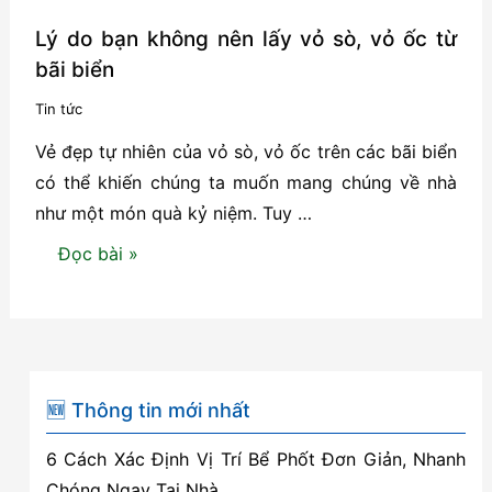
Lý do bạn không nên lấy vỏ sò, vỏ ốc từ
bãi biển
Tin tức
Vẻ đẹp tự nhiên của vỏ sò, vỏ ốc trên các bãi biển
có thể khiến chúng ta muốn mang chúng về nhà
như một món quà kỷ niệm. Tuy …
Lý
Đọc bài »
do
bạn
không
nên
lấy
🆕 Thông tin mới nhất
vỏ
6 Cách Xác Định Vị Trí Bể Phốt Đơn Giản, Nhanh
sò,
Chóng Ngay Tại Nhà