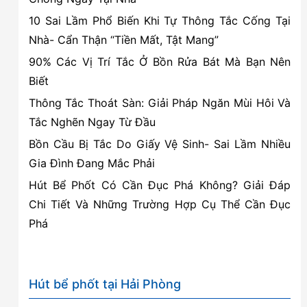
vỏ
10 Sai Lầm Phổ Biến Khi Tự Thông Tắc Cống Tại
ốc
Nhà- Cẩn Thận “Tiền Mất, Tật Mang”
từ
90% Các Vị Trí Tắc Ở Bồn Rửa Bát Mà Bạn Nên
bãi
Biết
biển
Thông Tắc Thoát Sàn: Giải Pháp Ngăn Mùi Hôi Và
Tắc Nghẽn Ngay Từ Đầu
Bồn Cầu Bị Tắc Do Giấy Vệ Sinh- Sai Lầm Nhiều
Gia Đình Đang Mắc Phải
Hút Bể Phốt Có Cần Đục Phá Không? Giải Đáp
Chi Tiết Và Những Trường Hợp Cụ Thể Cần Đục
Phá
Hút bể phốt tại Hải Phòng