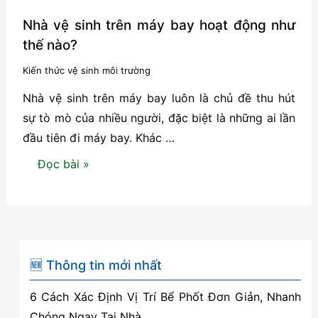
Nhà vệ sinh trên máy bay hoạt động như
thế nào?
Kiến thức vệ sinh môi trường
Nhà vệ sinh trên máy bay luôn là chủ đề thu hút
sự tò mò của nhiều người, đặc biệt là những ai lần
đầu tiên đi máy bay. Khác …
Nhà
Đọc bài »
vệ
sinh
trên
máy
bay
🆕 Thông tin mới nhất
hoạt
6 Cách Xác Định Vị Trí Bể Phốt Đơn Giản, Nhanh
động
Chóng Ngay Tại Nhà