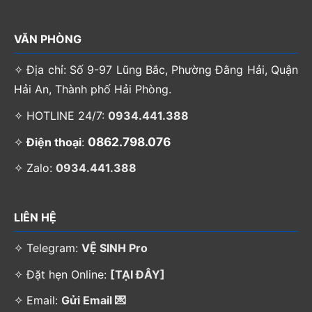
VĂN PHÒNG
✧ Địa chỉ: Số 9-97 Lũng Bắc, Phường Đằng Hải, Quận
Hải An, Thành phố Hải Phòng.
✧ HOTLINE 24/7:
0934.441.388
0862.798.076
✧
Điện thoại
:
✧ Zalo:
0934.441.388
LIÊN HỆ
✧ Telegram:
VỆ SINH Pro
✧ Đặt hẹn Online:
[TẠI ĐÂY]
✧ Email:
Gửi Email 💌