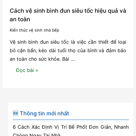
Cách vệ sinh bình đun siêu tốc hiệu quả và
an toàn
Kiến thức vệ sinh nhà bếp
Vệ sinh bình đun siêu tốc là việc cần thiết để loại
bỏ cặn bẩn, kéo dài tuổi thọ của bình và đảm bảo
an toàn cho sức khỏe. Bài …
Cách
Đọc bài »
vệ
sinh
bình
đun
siêu
🆕 Thông tin mới nhất
tốc
6 Cách Xác Định Vị Trí Bể Phốt Đơn Giản, Nhanh
hiệu
Chóng Ngay Tại Nhà