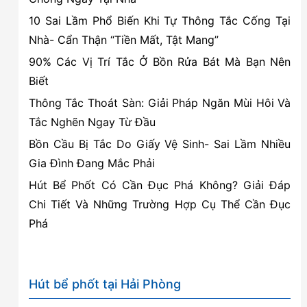
quả
10 Sai Lầm Phổ Biến Khi Tự Thông Tắc Cống Tại
và
Nhà- Cẩn Thận “Tiền Mất, Tật Mang”
an
90% Các Vị Trí Tắc Ở Bồn Rửa Bát Mà Bạn Nên
toàn
Biết
Thông Tắc Thoát Sàn: Giải Pháp Ngăn Mùi Hôi Và
Tắc Nghẽn Ngay Từ Đầu
Bồn Cầu Bị Tắc Do Giấy Vệ Sinh- Sai Lầm Nhiều
Gia Đình Đang Mắc Phải
Hút Bể Phốt Có Cần Đục Phá Không? Giải Đáp
Chi Tiết Và Những Trường Hợp Cụ Thể Cần Đục
Phá
Hút bể phốt tại Hải Phòng