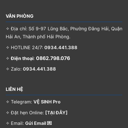
VĂN PHÒNG
✧ Địa chỉ: Số 9-97 Lũng Bắc, Phường Đằng Hải, Quận
Hải An, Thành phố Hải Phòng.
✧ HOTLINE 24/7:
0934.441.388
0862.798.076
✧
Điện thoại
:
✧ Zalo:
0934.441.388
LIÊN HỆ
✧ Telegram:
VỆ SINH Pro
✧ Đặt hẹn Online:
[TẠI ĐÂY]
✧ Email:
Gửi Email 💌