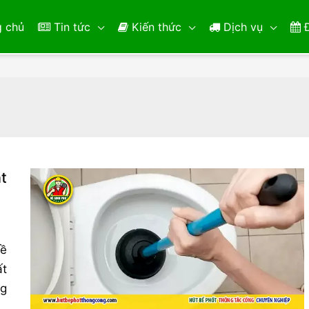
 chủ
Tin tức
Kiến thức
Dịch vụ
Đ
t
đề
ất
ng