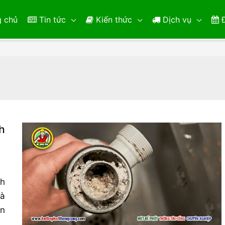
 chủ
Tin tức
Kiến thức
Dịch vụ
Đ
h
nh
và
ạn