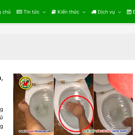
 chủ
Tin tức
Kiến thức
Dịch vụ
Đ
,
ng
sử
ng