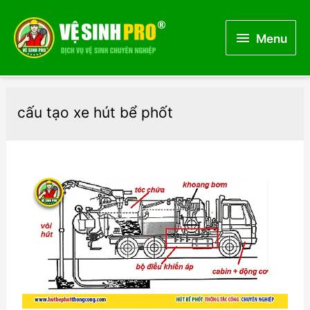
Menu
Menu
cấu tạo xe hút bể phốt