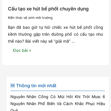
Cấu tạo xe hút bể phốt chuyên dụng
Kiến thức vệ sinh môi trường
Bạn đã bao giờ tự hỏi chiếc xe hút bể phốt cồng
kềnh thường gặp trên đường phố có cấu tạo như
thế nào? Bài viết này sẽ “giải mã” …
Cấu
Đọc bài »
tạo
xe
hút
bể
phốt
🆕 Thông tin mới nhất
chuyên
Nguyên Nhân Cống Có Mùi Hôi Khi Trời Mưa: 6
dụng
Nguyên Nhân Phổ Biến Và Cách Khắc Phục Hiệu
Quả