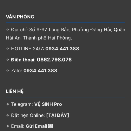
VĂN PHÒNG
✧ Địa chỉ: Số 9-97 Lũng Bắc, Phường Đằng Hải, Quận
Hải An, Thành phố Hải Phòng.
✧ HOTLINE 24/7:
0934.441.388
0862.798.076
✧
Điện thoại
:
✧ Zalo:
0934.441.388
LIÊN HỆ
✧ Telegram:
VỆ SINH Pro
✧ Đặt hẹn Online:
[TẠI ĐÂY]
✧ Email:
Gửi Email 💌