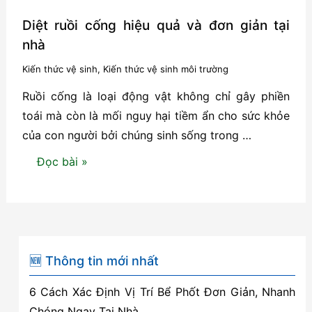
Diệt ruồi cống hiệu quả và đơn giản tại
nhà
Kiến thức vệ sinh
,
Kiến thức vệ sinh môi trường
Ruồi cống là loại động vật không chỉ gây phiền
toái mà còn là mối nguy hại tiềm ẩn cho sức khỏe
của con người bởi chúng sinh sống trong …
Diệt
Đọc bài »
ruồi
cống
hiệu
quả
và
🆕 Thông tin mới nhất
đơn
6 Cách Xác Định Vị Trí Bể Phốt Đơn Giản, Nhanh
giản
Chóng Ngay Tại Nhà