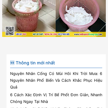
vệ
sinh
tưởng
chừng
vô
hại
nhưng
lại
dễ
🆕 Thông tin mới nhất
gây
Nguyên Nhân Cống Có Mùi Hôi Khi Trời Mưa: 6
bệnh
Nguyên Nhân Phổ Biến Và Cách Khắc Phục Hiệu
Quả
6 Cách Xác Định Vị Trí Bể Phốt Đơn Giản, Nhanh
Chóng Ngay Tại Nhà