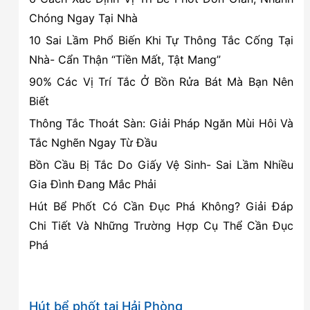
vỡ
Chóng Ngay Tại Nhà
nhanh
10 Sai Lầm Phổ Biến Khi Tự Thông Tắc Cống Tại
chóng,
Nhà- Cẩn Thận “Tiền Mất, Tật Mang”
chính
90% Các Vị Trí Tắc Ở Bồn Rửa Bát Mà Bạn Nên
xác
Biết
bằng
thiết
Thông Tắc Thoát Sàn: Giải Pháp Ngăn Mùi Hôi Và
bị
Tắc Nghẽn Ngay Từ Đầu
chuyên
Bồn Cầu Bị Tắc Do Giấy Vệ Sinh- Sai Lầm Nhiều
dụng
Gia Đình Đang Mắc Phải
Hút Bể Phốt Có Cần Đục Phá Không? Giải Đáp
Chi Tiết Và Những Trường Hợp Cụ Thể Cần Đục
Phá
Hút bể phốt tại Hải Phòng