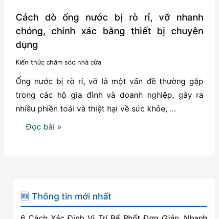
Cách dò ống nước bị rò rỉ, vỡ nhanh
chóng, chính xác bằng thiết bị chuyên
dụng
Kiến thức chăm sóc nhà cửa
Ống nước bị rò rỉ, vỡ là một vấn đề thường gặp
trong các hộ gia đình và doanh nghiệp, gây ra
nhiều phiền toái và thiệt hại về sức khỏe, …
Cách
Đọc bài »
dò
ống
nước
bị
rò
🆕 Thông tin mới nhất
rỉ,
6 Cách Xác Định Vị Trí Bể Phốt Đơn Giản, Nhanh