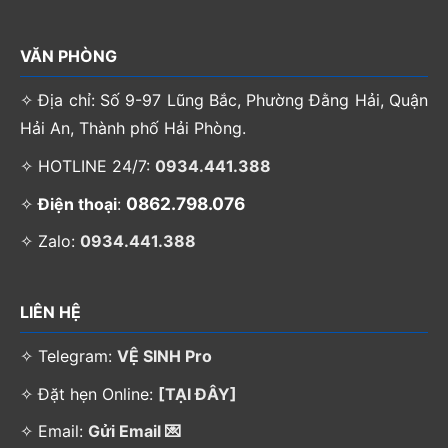
VĂN PHÒNG
✧ Địa chỉ: Số 9-97 Lũng Bắc, Phường Đằng Hải, Quận
Hải An, Thành phố Hải Phòng.
✧ HOTLINE 24/7:
0934.441.388
0862.798.076
✧
Điện thoại
:
✧ Zalo:
0934.441.388
LIÊN HỆ
✧ Telegram:
VỆ SINH Pro
✧ Đặt hẹn Online:
[TẠI ĐÂY]
✧ Email:
Gửi Email 💌