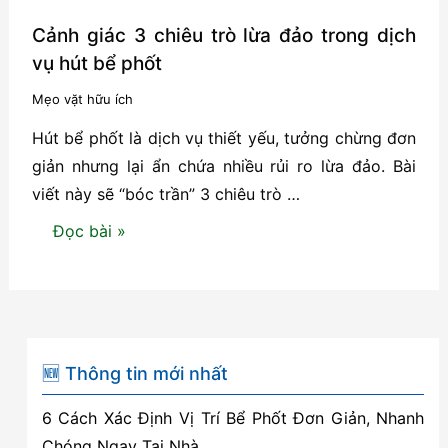
Cảnh giác 3 chiêu trò lừa đảo trong dịch
vụ hút bể phốt
Mẹo vặt hữu ích
Hút bể phốt là dịch vụ thiết yếu, tưởng chừng đơn
giản nhưng lại ẩn chứa nhiều rủi ro lừa đảo. Bài
viết này sẽ “bóc trần” 3 chiêu trò …
Cảnh
Đọc bài »
giác
3
chiêu
trò
lừa
🆕 Thông tin mới nhất
đảo
6 Cách Xác Định Vị Trí Bể Phốt Đơn Giản, Nhanh
trong
Chóng Ngay Tại Nhà