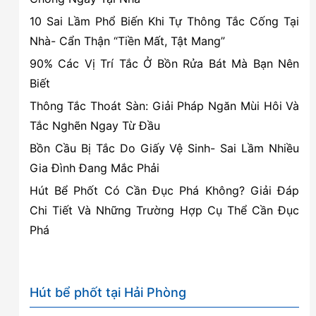
dịch
10 Sai Lầm Phổ Biến Khi Tự Thông Tắc Cống Tại
vụ
Nhà- Cẩn Thận “Tiền Mất, Tật Mang”
hút
90% Các Vị Trí Tắc Ở Bồn Rửa Bát Mà Bạn Nên
bể
Biết
phốt
Thông Tắc Thoát Sàn: Giải Pháp Ngăn Mùi Hôi Và
Tắc Nghẽn Ngay Từ Đầu
Bồn Cầu Bị Tắc Do Giấy Vệ Sinh- Sai Lầm Nhiều
Gia Đình Đang Mắc Phải
Hút Bể Phốt Có Cần Đục Phá Không? Giải Đáp
Chi Tiết Và Những Trường Hợp Cụ Thể Cần Đục
Phá
Hút bể phốt tại Hải Phòng