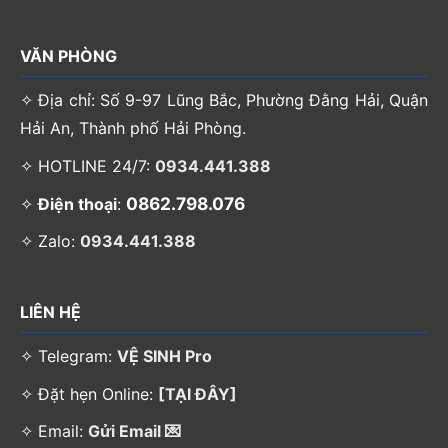
VĂN PHÒNG
✧ Địa chỉ: Số 9-97 Lũng Bắc, Phường Đằng Hải, Quận
Hải An, Thành phố Hải Phòng.
✧ HOTLINE 24/7:
0934.441.388
0862.798.076
✧
Điện thoại
:
✧ Zalo:
0934.441.388
LIÊN HỆ
✧ Telegram:
VỆ SINH Pro
✧ Đặt hẹn Online:
[TẠI ĐÂY]
✧ Email:
Gửi Email 💌