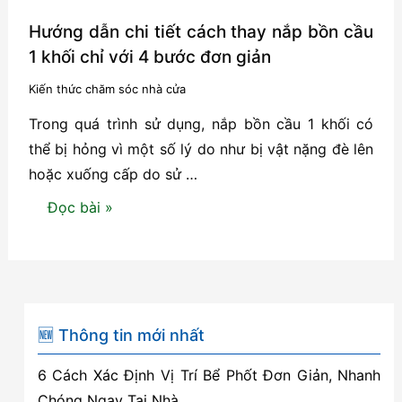
Hướng dẫn chi tiết cách thay nắp bồn cầu
1 khối chỉ với 4 bước đơn giản
Kiến thức chăm sóc nhà cửa
Trong quá trình sử dụng, nắp bồn cầu 1 khối có
thể bị hỏng vì một số lý do như bị vật nặng đè lên
hoặc xuống cấp do sử …
Hướng
Đọc bài »
dẫn
chi
tiết
cách
thay
🆕 Thông tin mới nhất
nắp
6 Cách Xác Định Vị Trí Bể Phốt Đơn Giản, Nhanh
bồn
Chóng Ngay Tại Nhà