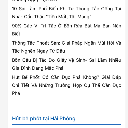
cầu
10 Sai Lầm Phổ Biến Khi Tự Thông Tắc Cống Tại
1
Nhà- Cẩn Thận “Tiền Mất, Tật Mang”
khối
90% Các Vị Trí Tắc Ở Bồn Rửa Bát Mà Bạn Nên
chỉ
Biết
với
4
Thông Tắc Thoát Sàn: Giải Pháp Ngăn Mùi Hôi Và
bước
Tắc Nghẽn Ngay Từ Đầu
đơn
Bồn Cầu Bị Tắc Do Giấy Vệ Sinh- Sai Lầm Nhiều
giản
Gia Đình Đang Mắc Phải
Hút Bể Phốt Có Cần Đục Phá Không? Giải Đáp
Chi Tiết Và Những Trường Hợp Cụ Thể Cần Đục
Phá
Hút bể phốt tại Hải Phòng