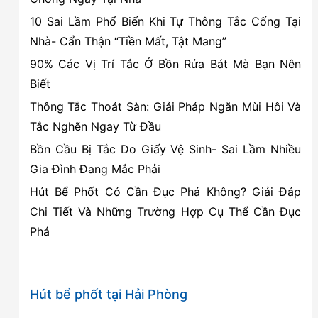
Nguyên,
10 Sai Lầm Phổ Biến Khi Tự Thông Tắc Cống Tại
Hải
Nhà- Cẩn Thận “Tiền Mất, Tật Mang”
Phòng
90% Các Vị Trí Tắc Ở Bồn Rửa Bát Mà Bạn Nên
Biết
Thông Tắc Thoát Sàn: Giải Pháp Ngăn Mùi Hôi Và
Tắc Nghẽn Ngay Từ Đầu
Bồn Cầu Bị Tắc Do Giấy Vệ Sinh- Sai Lầm Nhiều
Gia Đình Đang Mắc Phải
Hút Bể Phốt Có Cần Đục Phá Không? Giải Đáp
Chi Tiết Và Những Trường Hợp Cụ Thể Cần Đục
Phá
Hút bể phốt tại Hải Phòng