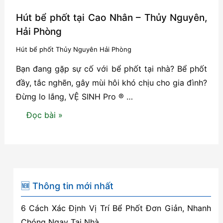
Hút bể phốt tại Cao Nhân – Thủy Nguyên,
Hải Phòng
Hút bể phốt Thủy Nguyên Hải Phòng
Bạn đang gặp sự cố với bể phốt tại nhà? Bể phốt
đầy, tắc nghẽn, gây mùi hôi khó chịu cho gia đình?
Đừng lo lắng, VỆ SINH Pro ® …
Hút
Đọc bài »
bể
phốt
tại
Cao
Nhân
🆕 Thông tin mới nhất
–
6 Cách Xác Định Vị Trí Bể Phốt Đơn Giản, Nhanh
Thủy
Chóng Ngay Tại Nhà