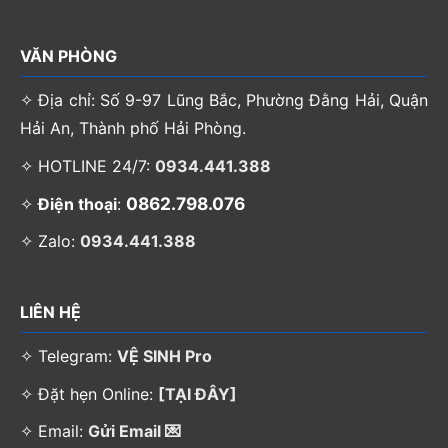
VĂN PHÒNG
✧ Địa chỉ: Số 9-97 Lũng Bắc, Phường Đằng Hải, Quận
Hải An, Thành phố Hải Phòng.
✧ HOTLINE 24/7:
0934.441.388
0862.798.076
✧
Điện thoại
:
✧ Zalo:
0934.441.388
LIÊN HỆ
✧ Telegram:
VỆ SINH Pro
✧ Đặt hẹn Online:
[TẠI ĐÂY]
✧ Email:
Gửi Email 💌