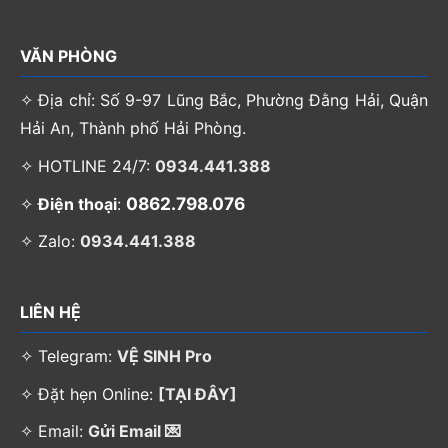
VĂN PHÒNG
✧ Địa chỉ: Số 9-97 Lũng Bắc, Phường Đằng Hải, Quận
Hải An, Thành phố Hải Phòng.
✧ HOTLINE 24/7:
0934.441.388
0862.798.076
✧
Điện thoại
:
✧ Zalo:
0934.441.388
LIÊN HỆ
✧ Telegram:
VỆ SINH Pro
✧ Đặt hẹn Online:
[TẠI ĐÂY]
✧ Email:
Gửi Email 💌