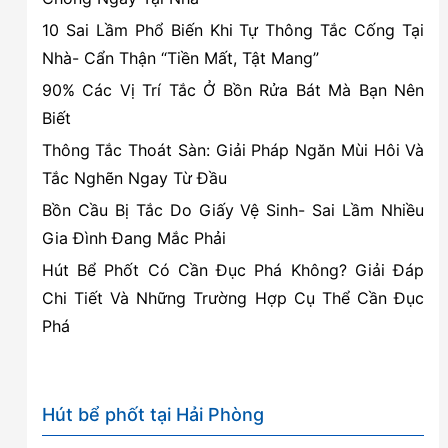
rẻ
10 Sai Lầm Phổ Biến Khi Tự Thông Tắc Cống Tại
tại
Nhà- Cẩn Thận “Tiền Mất, Tật Mang”
Hồng
90% Các Vị Trí Tắc Ở Bồn Rửa Bát Mà Bạn Nên
Bàng,
Biết
Hải
Phòng
Thông Tắc Thoát Sàn: Giải Pháp Ngăn Mùi Hôi Và
Tắc Nghẽn Ngay Từ Đầu
Bồn Cầu Bị Tắc Do Giấy Vệ Sinh- Sai Lầm Nhiều
Gia Đình Đang Mắc Phải
Hút Bể Phốt Có Cần Đục Phá Không? Giải Đáp
Chi Tiết Và Những Trường Hợp Cụ Thể Cần Đục
Phá
Hút bể phốt tại Hải Phòng