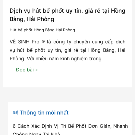
Dịch vụ hút bể phốt uy tín, giá rẻ tại Hồng
Bàng, Hải Phòng
Hút bể phốt Hồng Bàng Hải Phòng
VỆ SINH Pro ® là công ty chuyên cung cấp dịch
vụ hút bể phốt uy tín, giá rẻ tại Hồng Bàng, Hải
Phòng. Với nhiều năm kinh nghiệm trong …
Dịch
Đọc bài »
vụ
hút
bể
phốt
uy
🆕 Thông tin mới nhất
tín,
6 Cách Xác Định Vị Trí Bể Phốt Đơn Giản, Nhanh
giá
Chóng Ngay Tại Nhà