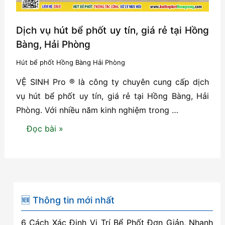
Dịch vụ hút bể phốt uy tín, giá rẻ tại Hồng
Bàng, Hải Phòng
Hút bể phốt Hồng Bàng Hải Phòng
VỆ SINH Pro ® là công ty chuyên cung cấp dịch
vụ hút bể phốt uy tín, giá rẻ tại Hồng Bàng, Hải
Phòng. Với nhiều năm kinh nghiệm trong …
Dịch
Đọc bài »
vụ
hút
bể
phốt
uy
🆕 Thông tin mới nhất
tín,
6 Cách Xác Định Vị Trí Bể Phốt Đơn Giản, Nhanh