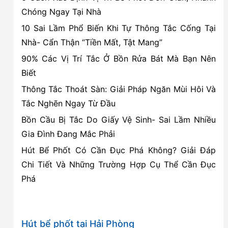
giá
Chóng Ngay Tại Nhà
rẻ
10 Sai Lầm Phổ Biến Khi Tự Thông Tắc Cống Tại
tại
Nhà- Cẩn Thận “Tiền Mất, Tật Mang”
Hồng
90% Các Vị Trí Tắc Ở Bồn Rửa Bát Mà Bạn Nên
Bàng,
Biết
Hải
Phòng
Thông Tắc Thoát Sàn: Giải Pháp Ngăn Mùi Hôi Và
Tắc Nghẽn Ngay Từ Đầu
Bồn Cầu Bị Tắc Do Giấy Vệ Sinh- Sai Lầm Nhiều
Gia Đình Đang Mắc Phải
Hút Bể Phốt Có Cần Đục Phá Không? Giải Đáp
Chi Tiết Và Những Trường Hợp Cụ Thể Cần Đục
Phá
Hút bể phốt tại Hải Phòng