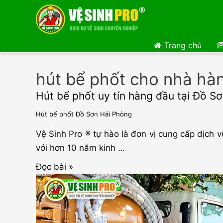
Trang chủ
hút bể phốt cho nhà hà
Hút bể phốt uy tín hàng đầu tại Đồ S
Hút bể phốt Đồ Sơn Hải Phòng
Vệ Sinh Pro ® tự hào là đơn vị cung cấp dịch v
với hơn 10 năm kinh …
Hút
Đọc bài »
bể
phốt
uy
tín