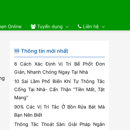
ẹn Online
Tuyển dụng
Liên hệ
🆕 Thông tin mới nhất
6 Cách Xác Định Vị Trí Bể Phốt Đơn
Giản, Nhanh Chóng Ngay Tại Nhà
ng
10 Sai Lầm Phổ Biến Khi Tự Thông Tắc
Cống Tại Nhà- Cẩn Thận “Tiền Mất, Tật
Mang”
90% Các Vị Trí Tắc Ở Bồn Rửa Bát Mà
Bạn Nên Biết
Thông Tắc Thoát Sàn: Giải Pháp Ngăn