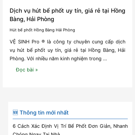
Dịch vụ hút bể phốt uy tín, giá rẻ tại Hồng
Bàng, Hải Phòng
Hút bể phốt Hồng Bàng Hải Phòng
VỆ SINH Pro ® là công ty chuyên cung cấp dịch
vụ hút bể phốt uy tín, giá rẻ tại Hồng Bàng, Hải
Phòng. Với nhiều năm kinh nghiệm trong …
Dịch
Đọc bài »
vụ
hút
bể
phốt
uy
🆕 Thông tin mới nhất
tín,
6 Cách Xác Định Vị Trí Bể Phốt Đơn Giản, Nhanh
giá
Chóng Ngay Tại Nhà