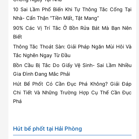
rẻ
10 Sai Lầm Phổ Biến Khi Tự Thông Tắc Cống Tại
tại
Nhà- Cẩn Thận “Tiền Mất, Tật Mang”
Hồng
90% Các Vị Trí Tắc Ở Bồn Rửa Bát Mà Bạn Nên
Bàng,
Biết
Hải
Phòng
Thông Tắc Thoát Sàn: Giải Pháp Ngăn Mùi Hôi Và
Tắc Nghẽn Ngay Từ Đầu
Bồn Cầu Bị Tắc Do Giấy Vệ Sinh- Sai Lầm Nhiều
Gia Đình Đang Mắc Phải
Hút Bể Phốt Có Cần Đục Phá Không? Giải Đáp
Chi Tiết Và Những Trường Hợp Cụ Thể Cần Đục
Phá
Hút bể phốt tại Hải Phòng