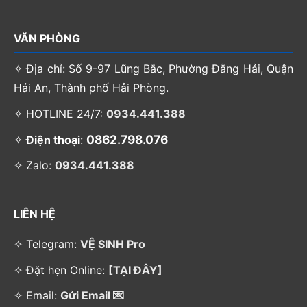
VĂN PHÒNG
✧ Địa chỉ: Số 9-97 Lũng Bắc, Phường Đằng Hải, Quận
Hải An, Thành phố Hải Phòng.
✧ HOTLINE 24/7:
0934.441.388
0862.798.076
✧
Điện thoại
:
✧ Zalo:
0934.441.388
LIÊN HỆ
✧ Telegram:
VỆ SINH Pro
✧ Đặt hẹn Online:
[TẠI ĐÂY]
✧ Email:
Gửi Email 💌