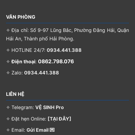
VĂN PHÒNG
✧ Địa chỉ: Số 9-97 Lũng Bắc, Phường Đằng Hải, Quận
Hải An, Thành phố Hải Phòng.
✧ HOTLINE 24/7:
0934.441.388
0862.798.076
✧
Điện thoại
:
✧ Zalo:
0934.441.388
LIÊN HỆ
✧ Telegram:
VỆ SINH Pro
✧ Đặt hẹn Online:
[TẠI ĐÂY]
✧ Email:
Gửi Email 💌