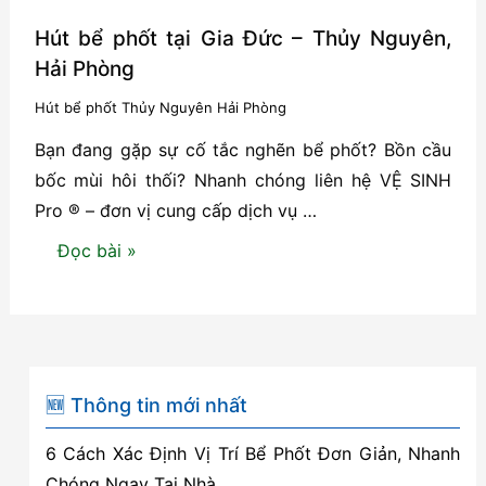
Hút bể phốt tại Gia Đức – Thủy Nguyên,
Hải Phòng
Hút bể phốt Thủy Nguyên Hải Phòng
Bạn đang gặp sự cố tắc nghẽn bể phốt? Bồn cầu
bốc mùi hôi thối? Nhanh chóng liên hệ VỆ SINH
Pro ® – đơn vị cung cấp dịch vụ …
Hút
Đọc bài »
bể
phốt
tại
Gia
Đức
🆕 Thông tin mới nhất
–
6 Cách Xác Định Vị Trí Bể Phốt Đơn Giản, Nhanh
Thủy
Chóng Ngay Tại Nhà