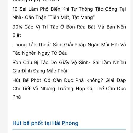
Nguyên,
10 Sai Lầm Phổ Biến Khi Tự Thông Tắc Cống Tại
Hải
Nhà- Cẩn Thận “Tiền Mất, Tật Mang”
Phòng
90% Các Vị Trí Tắc Ở Bồn Rửa Bát Mà Bạn Nên
Biết
Thông Tắc Thoát Sàn: Giải Pháp Ngăn Mùi Hôi Và
Tắc Nghẽn Ngay Từ Đầu
Bồn Cầu Bị Tắc Do Giấy Vệ Sinh- Sai Lầm Nhiều
Gia Đình Đang Mắc Phải
Hút Bể Phốt Có Cần Đục Phá Không? Giải Đáp
Chi Tiết Và Những Trường Hợp Cụ Thể Cần Đục
Phá
Hút bể phốt tại Hải Phòng