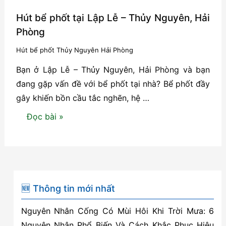
Hút bể phốt tại Lập Lễ – Thủy Nguyên, Hải
Phòng
Hút bể phốt Thủy Nguyên Hải Phòng
Bạn ở Lập Lễ – Thủy Nguyên, Hải Phòng và bạn
đang gặp vấn đề với bể phốt tại nhà? Bể phốt đầy
gây khiến bồn cầu tắc nghẽn, hệ …
Hút
Đọc bài »
bể
phốt
tại
Lập
Lễ
🆕 Thông tin mới nhất
–
Nguyên Nhân Cống Có Mùi Hôi Khi Trời Mưa: 6
Thủy
Nguyên Nhân Phổ Biến Và Cách Khắc Phục Hiệu