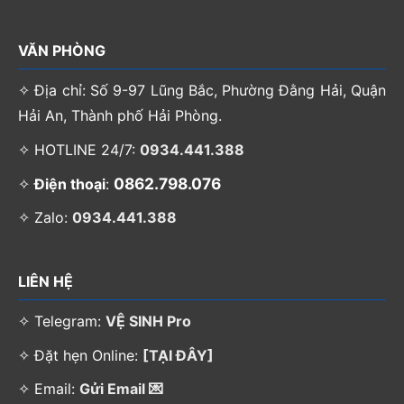
VĂN PHÒNG
✧ Địa chỉ: Số 9-97 Lũng Bắc, Phường Đằng Hải, Quận
Hải An, Thành phố Hải Phòng.
✧ HOTLINE 24/7:
0934.441.388
0862.798.076
✧
Điện thoại
:
✧ Zalo:
0934.441.388
LIÊN HỆ
✧ Telegram:
VỆ SINH Pro
✧ Đặt hẹn Online:
[TẠI ĐÂY]
✧ Email:
Gửi Email 💌