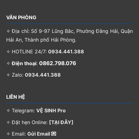
VĂN PHÒNG
✧ Địa chỉ: Số 9-97 Lũng Bắc, Phường Đằng Hải, Quận
Hải An, Thành phố Hải Phòng.
✧ HOTLINE 24/7:
0934.441.388
0862.798.076
✧
Điện thoại
:
✧ Zalo:
0934.441.388
LIÊN HỆ
✧ Telegram:
VỆ SINH Pro
✧ Đặt hẹn Online:
[TẠI ĐÂY]
✧ Email:
Gửi Email 💌