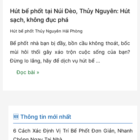
Hút bể phốt tại Núi Đèo, Thủy Nguyên: Hút
sạch, không đục phá
Hút bể phốt Thủy Nguyên Hải Phòng
Bể phốt nhà bạn bị đầy, bồn cầu không thoát, bốc
mùi hôi thối gây xáo trộn cuộc sống của bạn?
Đừng lo lắng, hãy để dịch vụ hút bể …
Hút
Đọc bài »
bể
phốt
tại
Núi
Đèo,
🆕 Thông tin mới nhất
Thủy
6 Cách Xác Định Vị Trí Bể Phốt Đơn Giản, Nhanh
Nguyên:
Chóng Ngay Tại Nhà