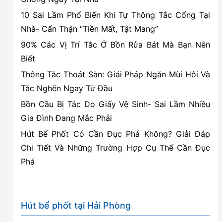
Hút
10 Sai Lầm Phổ Biến Khi Tự Thông Tắc Cống Tại
sạch,
Nhà- Cẩn Thận “Tiền Mất, Tật Mang”
không
90% Các Vị Trí Tắc Ở Bồn Rửa Bát Mà Bạn Nên
đục
Biết
phá
Thông Tắc Thoát Sàn: Giải Pháp Ngăn Mùi Hôi Và
Tắc Nghẽn Ngay Từ Đầu
Bồn Cầu Bị Tắc Do Giấy Vệ Sinh- Sai Lầm Nhiều
Gia Đình Đang Mắc Phải
Hút Bể Phốt Có Cần Đục Phá Không? Giải Đáp
Chi Tiết Và Những Trường Hợp Cụ Thể Cần Đục
Phá
Hút bể phốt tại Hải Phòng