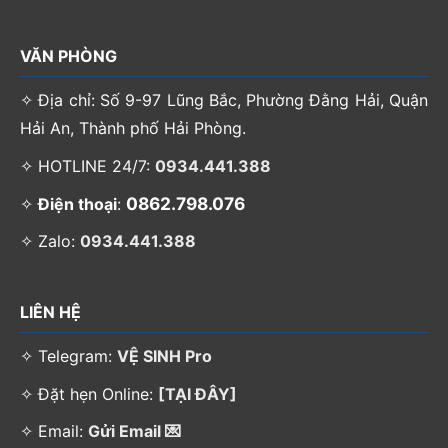
VĂN PHÒNG
✧ Địa chỉ: Số 9-97 Lũng Bắc, Phường Đằng Hải, Quận
Hải An, Thành phố Hải Phòng.
✧ HOTLINE 24/7:
0934.441.388
0862.798.076
✧
Điện thoại
:
✧ Zalo:
0934.441.388
LIÊN HỆ
✧ Telegram:
VỆ SINH Pro
✧ Đặt hẹn Online:
[TẠI ĐÂY]
✧ Email:
Gửi Email 💌