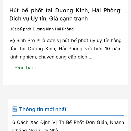
Hút bể phốt tại Dương Kinh, Hải Phòng:
Dịch vụ Uy tín, Giá cạnh tranh
Hút bể phốt Dương Kinh Hải Phòng
Vệ Sinh Pro ® là đơn vị hút bể phốt uy uy tín hàng
đầu tại Dương Kinh, Hải Phòng với hơn 10 năm
kinh nghiệm, chuyên cung cấp dịch …
Hút
Đọc bài »
bể
phốt
tại
Dương
Kinh,
🆕 Thông tin mới nhất
Hải
6 Cách Xác Định Vị Trí Bể Phốt Đơn Giản, Nhanh
Phòng:
Chóng Ngay Tại Nhà