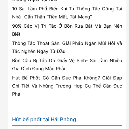
Dịch
10 Sai Lầm Phổ Biến Khi Tự Thông Tắc Cống Tại
vụ
Nhà- Cẩn Thận “Tiền Mất, Tật Mang”
Uy
90% Các Vị Trí Tắc Ở Bồn Rửa Bát Mà Bạn Nên
tín,
Biết
Giá
cạnh
Thông Tắc Thoát Sàn: Giải Pháp Ngăn Mùi Hôi Và
tranh
Tắc Nghẽn Ngay Từ Đầu
Bồn Cầu Bị Tắc Do Giấy Vệ Sinh- Sai Lầm Nhiều
Gia Đình Đang Mắc Phải
Hút Bể Phốt Có Cần Đục Phá Không? Giải Đáp
Chi Tiết Và Những Trường Hợp Cụ Thể Cần Đục
Phá
Hút bể phốt tại Hải Phòng