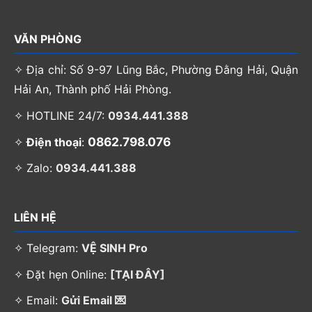
VĂN PHÒNG
✧ Địa chỉ: Số 9-97 Lũng Bắc, Phường Đằng Hải, Quận
Hải An, Thành phố Hải Phòng.
✧ HOTLINE 24/7:
0934.441.388
0862.798.076
✧
Điện thoại
:
✧ Zalo:
0934.441.388
LIÊN HỆ
✧ Telegram:
VỆ SINH Pro
✧ Đặt hẹn Online:
[TẠI ĐÂY]
✧ Email:
Gửi Email 💌