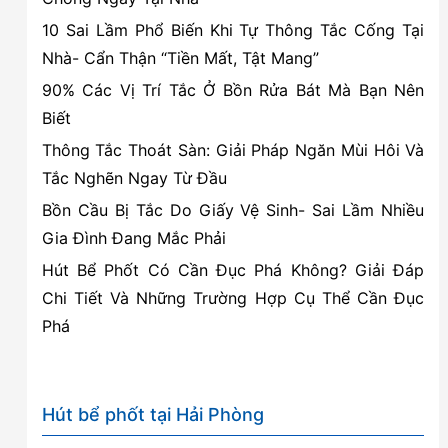
gây
10 Sai Lầm Phổ Biến Khi Tự Thông Tắc Cống Tại
hại
Nhà- Cẩn Thận “Tiền Mất, Tật Mang”
cho
90% Các Vị Trí Tắc Ở Bồn Rửa Bát Mà Bạn Nên
sức
Biết
khỏe
Thông Tắc Thoát Sàn: Giải Pháp Ngăn Mùi Hôi Và
Tắc Nghẽn Ngay Từ Đầu
Bồn Cầu Bị Tắc Do Giấy Vệ Sinh- Sai Lầm Nhiều
Gia Đình Đang Mắc Phải
Hút Bể Phốt Có Cần Đục Phá Không? Giải Đáp
Chi Tiết Và Những Trường Hợp Cụ Thể Cần Đục
Phá
Hút bể phốt tại Hải Phòng