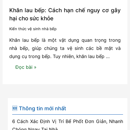
Khăn lau bếp: Cách hạn chế nguy cơ gây
hại cho sức khỏe
Kiến thức vệ sinh nhà bếp
Khăn lau bếp là một vật dụng quan trọng trong
nhà bếp, giúp chúng ta vệ sinh các bề mặt và
dụng cụ trong bếp. Tuy nhiên, khăn lau bếp …
Khăn
Đọc bài »
lau
bếp:
Cách
hạn
chế
🆕 Thông tin mới nhất
nguy
6 Cách Xác Định Vị Trí Bể Phốt Đơn Giản, Nhanh
cơ
Chóng Ngay Tại Nhà