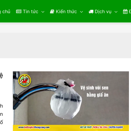
 chủ
Tin tức
Kiến thức
Dịch vụ
Đ
ệ
nh
ăn
số