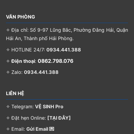
VĂN PHÒNG
✧ Địa chỉ: Số 9-97 Lũng Bắc, Phường Đằng Hải, Quận
Hải An, Thành phố Hải Phòng.
✧ HOTLINE 24/7:
0934.441.388
0862.798.076
✧
Điện thoại
:
✧ Zalo:
0934.441.388
LIÊN HỆ
✧ Telegram:
VỆ SINH Pro
✧ Đặt hẹn Online:
[TẠI ĐÂY]
✧ Email:
Gửi Email 💌