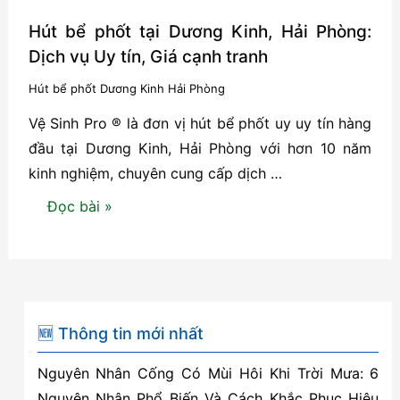
Hút bể phốt tại Dương Kinh, Hải Phòng:
Dịch vụ Uy tín, Giá cạnh tranh
Hút bể phốt Dương Kinh Hải Phòng
Vệ Sinh Pro ® là đơn vị hút bể phốt uy uy tín hàng
đầu tại Dương Kinh, Hải Phòng với hơn 10 năm
kinh nghiệm, chuyên cung cấp dịch …
Hút
Đọc bài »
bể
phốt
tại
Dương
Kinh,
🆕 Thông tin mới nhất
Hải
Nguyên Nhân Cống Có Mùi Hôi Khi Trời Mưa: 6
Phòng:
Nguyên Nhân Phổ Biến Và Cách Khắc Phục Hiệu