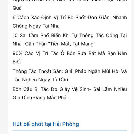
Dịch
Quả
vụ
6 Cách Xác Định Vị Trí Bể Phốt Đơn Giản, Nhanh
Uy
Chóng Ngay Tại Nhà
tín,
10 Sai Lầm Phổ Biến Khi Tự Thông Tắc Cống Tại
Giá
Nhà- Cẩn Thận “Tiền Mất, Tật Mang”
cạnh
tranh
90% Các Vị Trí Tắc Ở Bồn Rửa Bát Mà Bạn Nên
Biết
Thông Tắc Thoát Sàn: Giải Pháp Ngăn Mùi Hôi Và
Tắc Nghẽn Ngay Từ Đầu
Bồn Cầu Bị Tắc Do Giấy Vệ Sinh- Sai Lầm Nhiều
Gia Đình Đang Mắc Phải
Hút bể phốt tại Hải Phòng