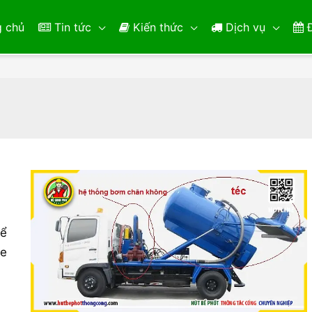
 chủ
Tin tức
Kiến thức
Dịch vụ
Đ
bể
xe