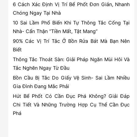
6 Cách Xác Định Vị Trí Bể Phốt Đơn Giản, Nhanh
Nỗi
Chóng Ngay Tại Nhà
lo
10 Sai Lầm Phổ Biến Khi Tự Thông Tắc Cống Tại
ngấm
Nhà- Cẩn Thận “Tiền Mất, Tật Mang”
ngầm
90% Các Vị Trí Tắc Ở Bồn Rửa Bát Mà Bạn Nên
khi
Biết
mùa
mưa
Thông Tắc Thoát Sàn: Giải Pháp Ngăn Mùi Hôi Và
Tắc Nghẽn Ngay Từ Đầu
Bồn Cầu Bị Tắc Do Giấy Vệ Sinh- Sai Lầm Nhiều
Gia Đình Đang Mắc Phải
Hút Bể Phốt Có Cần Đục Phá Không? Giải Đáp
Chi Tiết Và Những Trường Hợp Cụ Thể Cần Đục
Phá