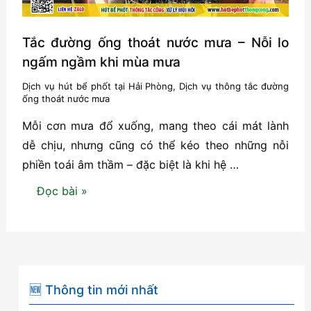
Tắc đường ống thoát nước mưa – Nỗi lo
ngấm ngầm khi mùa mưa
Dịch vụ hút bể phốt tại Hải Phòng
,
Dịch vụ thông tắc đường
ống thoát nước mưa
Mỗi cơn mưa đổ xuống, mang theo cái mát lành
dễ chịu, nhưng cũng có thể kéo theo những nỗi
phiền toái âm thầm – đặc biệt là khi hệ …
Tắc
Đọc bài »
đường
ống
thoát
nước
mưa
🆕 Thông tin mới nhất
–