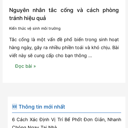
Nguyên nhân tắc cống và cách phòng
tránh hiệu quả
Kiến thức vệ sinh môi trường
Tắc cống là một vấn đề phổ biến trong sinh hoạt
hàng ngày, gây ra nhiều phiền toái và khó chịu. Bài
viết này sẽ cung cấp cho bạn thông …
Nguyên
Đọc bài »
nhân
tắc
cống
và
cách
🆕 Thông tin mới nhất
phòng
6 Cách Xác Định Vị Trí Bể Phốt Đơn Giản, Nhanh
tránh
Chóng Ngay Tại Nhà