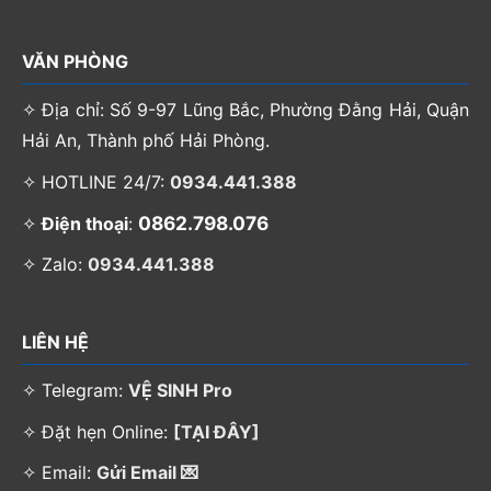
VĂN PHÒNG
✧ Địa chỉ: Số 9-97 Lũng Bắc, Phường Đằng Hải, Quận
Hải An, Thành phố Hải Phòng.
✧ HOTLINE 24/7:
0934.441.388
0862.798.076
✧
Điện thoại
:
✧ Zalo:
0934.441.388
LIÊN HỆ
✧ Telegram:
VỆ SINH Pro
✧ Đặt hẹn Online:
[TẠI ĐÂY]
✧ Email:
Gửi Email 💌