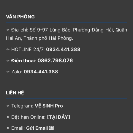
VĂN PHÒNG
✧ Địa chỉ: Số 9-97 Lũng Bắc, Phường Đằng Hải, Quận
Hải An, Thành phố Hải Phòng.
✧ HOTLINE 24/7:
0934.441.388
0862.798.076
✧
Điện thoại
:
✧ Zalo:
0934.441.388
LIÊN HỆ
✧ Telegram:
VỆ SINH Pro
✧ Đặt hẹn Online:
[TẠI ĐÂY]
✧ Email:
Gửi Email 💌