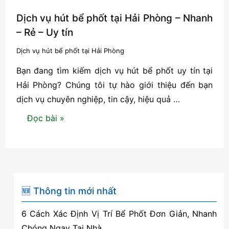
Dịch vụ hút bể phốt tại Hải Phòng – Nhanh
– Rẻ – Uy tín
Dịch vụ hút bể phốt tại Hải Phòng
Bạn đang tìm kiếm dịch vụ hút bể phốt uy tín tại
Hải Phòng? Chúng tôi tự hào giới thiệu đến bạn
dịch vụ chuyên nghiệp, tin cậy, hiệu quả …
Dịch
Đọc bài »
vụ
hút
bể
phốt
tại
🆕 Thông tin mới nhất
Hải
6 Cách Xác Định Vị Trí Bể Phốt Đơn Giản, Nhanh
Phòng
Chóng Ngay Tại Nhà