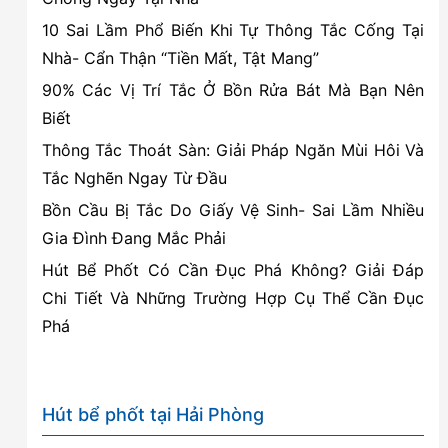
–
10 Sai Lầm Phổ Biến Khi Tự Thông Tắc Cống Tại
Nhanh
Nhà- Cẩn Thận “Tiền Mất, Tật Mang”
–
90% Các Vị Trí Tắc Ở Bồn Rửa Bát Mà Bạn Nên
Rẻ
Biết
–
Uy
Thông Tắc Thoát Sàn: Giải Pháp Ngăn Mùi Hôi Và
tín
Tắc Nghẽn Ngay Từ Đầu
Bồn Cầu Bị Tắc Do Giấy Vệ Sinh- Sai Lầm Nhiều
Gia Đình Đang Mắc Phải
Hút Bể Phốt Có Cần Đục Phá Không? Giải Đáp
Chi Tiết Và Những Trường Hợp Cụ Thể Cần Đục
Phá
Hút bể phốt tại Hải Phòng