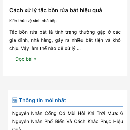
Cách xử lý tắc bồn rửa bát hiệu quả
Kiến thức vệ sinh nhà bếp
Tắc bồn rửa bát là tình trạng thường gặp ở các
gia đình, nhà hàng, gây ra nhiều bất tiện và khó
chịu. Vậy làm thế nào để xử lý …
Cách
Đọc bài »
xử
lý
tắc
bồn
rửa
🆕 Thông tin mới nhất
bát
Nguyên Nhân Cống Có Mùi Hôi Khi Trời Mưa: 6
hiệu
Nguyên Nhân Phổ Biến Và Cách Khắc Phục Hiệu
quả
Quả