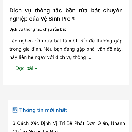
Dịch vụ thông tắc bồn rửa bát chuyên
nghiệp của Vệ Sinh Pro ®
Dịch vụ thông tắc chậu rửa bát
Tắc nghẽn bồn rửa bát là một vấn đề thường gặp
trong gia đình. Nếu bạn đang gặp phải vấn đề này,
hãy liên hệ ngay với dịch vụ thông …
Dịch
Đọc bài »
vụ
thông
tắc
bồn
rửa
🆕 Thông tin mới nhất
bát
6 Cách Xác Định Vị Trí Bể Phốt Đơn Giản, Nhanh
chuyên
Chóng Ngay Tại Nhà