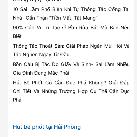
nghiệp
10 Sai Lầm Phổ Biến Khi Tự Thông Tắc Cống Tại
của
Nhà- Cẩn Thận “Tiền Mất, Tật Mang”
Vệ
90% Các Vị Trí Tắc Ở Bồn Rửa Bát Mà Bạn Nên
Sinh
Biết
Pro
®
Thông Tắc Thoát Sàn: Giải Pháp Ngăn Mùi Hôi Và
Tắc Nghẽn Ngay Từ Đầu
Bồn Cầu Bị Tắc Do Giấy Vệ Sinh- Sai Lầm Nhiều
Gia Đình Đang Mắc Phải
Hút Bể Phốt Có Cần Đục Phá Không? Giải Đáp
Chi Tiết Và Những Trường Hợp Cụ Thể Cần Đục
Phá
Hút bể phốt tại Hải Phòng