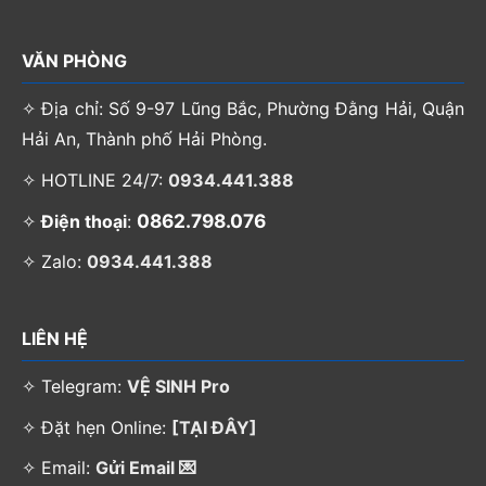
VĂN PHÒNG
✧ Địa chỉ: Số 9-97 Lũng Bắc, Phường Đằng Hải, Quận
Hải An, Thành phố Hải Phòng.
✧ HOTLINE 24/7:
0934.441.388
0862.798.076
✧
Điện thoại
:
✧ Zalo:
0934.441.388
LIÊN HỆ
✧ Telegram:
VỆ SINH Pro
✧ Đặt hẹn Online:
[TẠI ĐÂY]
✧ Email:
Gửi Email 💌