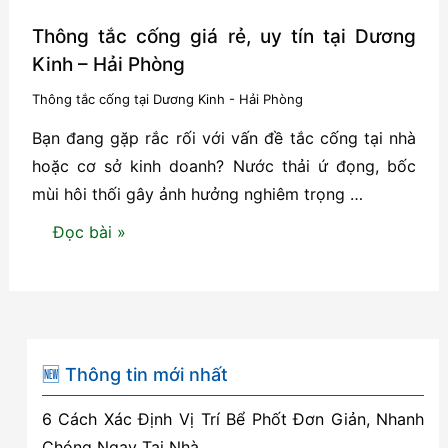
Thông tắc cống giá rẻ, uy tín tại Dương
Kinh – Hải Phòng
Thông tắc cống tại Dương Kinh - Hải Phòng
Bạn đang gặp rắc rối với vấn đề tắc cống tại nhà
hoặc cơ sở kinh doanh? Nước thải ứ đọng, bốc
mùi hôi thối gây ảnh hưởng nghiêm trọng …
Thông
Đọc bài »
tắc
cống
giá
rẻ,
uy
🆕 Thông tin mới nhất
tín
6 Cách Xác Định Vị Trí Bể Phốt Đơn Giản, Nhanh
tại
Chóng Ngay Tại Nhà