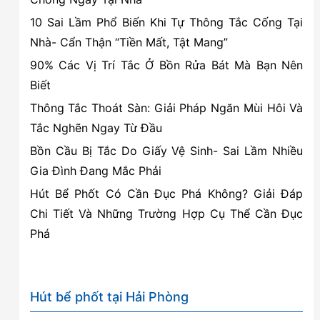
Dương
10 Sai Lầm Phổ Biến Khi Tự Thông Tắc Cống Tại
Kinh
Nhà- Cẩn Thận “Tiền Mất, Tật Mang”
–
90% Các Vị Trí Tắc Ở Bồn Rửa Bát Mà Bạn Nên
Hải
Biết
Phòng
Thông Tắc Thoát Sàn: Giải Pháp Ngăn Mùi Hôi Và
Tắc Nghẽn Ngay Từ Đầu
Bồn Cầu Bị Tắc Do Giấy Vệ Sinh- Sai Lầm Nhiều
Gia Đình Đang Mắc Phải
Hút Bể Phốt Có Cần Đục Phá Không? Giải Đáp
Chi Tiết Và Những Trường Hợp Cụ Thể Cần Đục
Phá
Hút bể phốt tại Hải Phòng