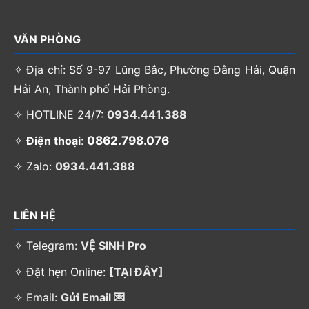
VĂN PHÒNG
✧ Địa chỉ: Số 9-97 Lũng Bắc, Phường Đằng Hải, Quận
Hải An, Thành phố Hải Phòng.
✧ HOTLINE 24/7:
0934.441.388
0862.798.076
✧
Điện thoại
:
✧ Zalo:
0934.441.388
LIÊN HỆ
✧ Telegram:
VỆ SINH Pro
✧ Đặt hẹn Online:
[TẠI ĐÂY]
✧ Email:
Gửi Email 💌