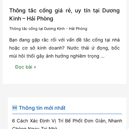
Thông tắc cống giá rẻ, uy tín tại Dương
Kinh – Hải Phòng
Thông tắc cống tại Dương Kinh - Hải Phòng
Bạn đang gặp rắc rối với vấn đề tắc cống tại nhà
hoặc cơ sở kinh doanh? Nước thải ứ đọng, bốc
mùi hôi thối gây ảnh hưởng nghiêm trọng …
Thông
Đọc bài »
tắc
cống
giá
rẻ,
uy
🆕 Thông tin mới nhất
tín
6 Cách Xác Định Vị Trí Bể Phốt Đơn Giản, Nhanh
tại
Chóng Ngay Tại Nhà