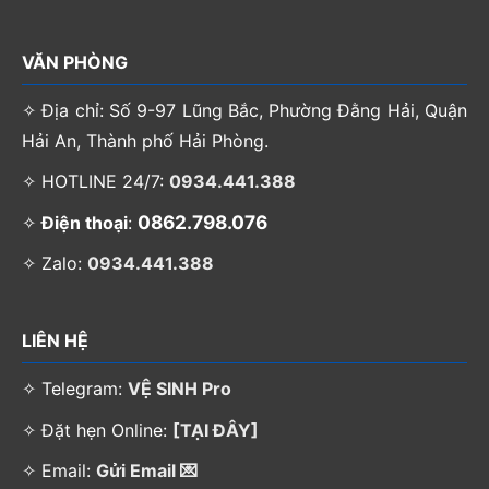
VĂN PHÒNG
✧ Địa chỉ: Số 9-97 Lũng Bắc, Phường Đằng Hải, Quận
Hải An, Thành phố Hải Phòng.
✧ HOTLINE 24/7:
0934.441.388
0862.798.076
✧
Điện thoại
:
✧ Zalo:
0934.441.388
LIÊN HỆ
✧ Telegram:
VỆ SINH Pro
✧ Đặt hẹn Online:
[TẠI ĐÂY]
✧ Email:
Gửi Email 💌