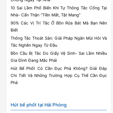
Dương
10 Sai Lầm Phổ Biến Khi Tự Thông Tắc Cống Tại
Kinh
Nhà- Cẩn Thận “Tiền Mất, Tật Mang”
–
90% Các Vị Trí Tắc Ở Bồn Rửa Bát Mà Bạn Nên
Hải
Biết
Phòng
Thông Tắc Thoát Sàn: Giải Pháp Ngăn Mùi Hôi Và
Tắc Nghẽn Ngay Từ Đầu
Bồn Cầu Bị Tắc Do Giấy Vệ Sinh- Sai Lầm Nhiều
Gia Đình Đang Mắc Phải
Hút Bể Phốt Có Cần Đục Phá Không? Giải Đáp
Chi Tiết Và Những Trường Hợp Cụ Thể Cần Đục
Phá
Hút bể phốt tại Hải Phòng