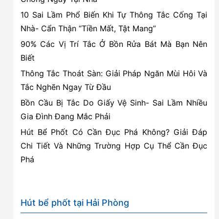
quả
10 Sai Lầm Phổ Biến Khi Tự Thông Tắc Cống Tại
và
Nhà- Cẩn Thận “Tiền Mất, Tật Mang”
an
90% Các Vị Trí Tắc Ở Bồn Rửa Bát Mà Bạn Nên
toàn
Biết
Thông Tắc Thoát Sàn: Giải Pháp Ngăn Mùi Hôi Và
Tắc Nghẽn Ngay Từ Đầu
Bồn Cầu Bị Tắc Do Giấy Vệ Sinh- Sai Lầm Nhiều
Gia Đình Đang Mắc Phải
Hút Bể Phốt Có Cần Đục Phá Không? Giải Đáp
Chi Tiết Và Những Trường Hợp Cụ Thể Cần Đục
Phá
Hút bể phốt tại Hải Phòng