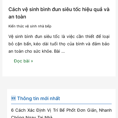
Cách vệ sinh bình đun siêu tốc hiệu quả và
an toàn
Kiến thức vệ sinh nhà bếp
Vệ sinh bình đun siêu tốc là việc cần thiết để loại
bỏ cặn bẩn, kéo dài tuổi thọ của bình và đảm bảo
an toàn cho sức khỏe. Bài …
Cách
Đọc bài »
vệ
sinh
bình
đun
siêu
🆕 Thông tin mới nhất
tốc
6 Cách Xác Định Vị Trí Bể Phốt Đơn Giản, Nhanh
hiệu
Chóng Ngay Tại Nhà