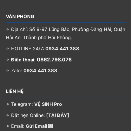
VĂN PHÒNG
✧ Địa chỉ: Số 9-97 Lũng Bắc, Phường Đằng Hải, Quận
Hải An, Thành phố Hải Phòng.
✧ HOTLINE 24/7:
0934.441.388
0862.798.076
✧
Điện thoại
:
✧ Zalo:
0934.441.388
LIÊN HỆ
✧ Telegram:
VỆ SINH Pro
✧ Đặt hẹn Online:
[TẠI ĐÂY]
✧ Email:
Gửi Email 💌