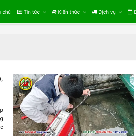
 chủ
Tin tức
Kiến thức
Dịch vụ
Đ
,
ấp
ng
ực