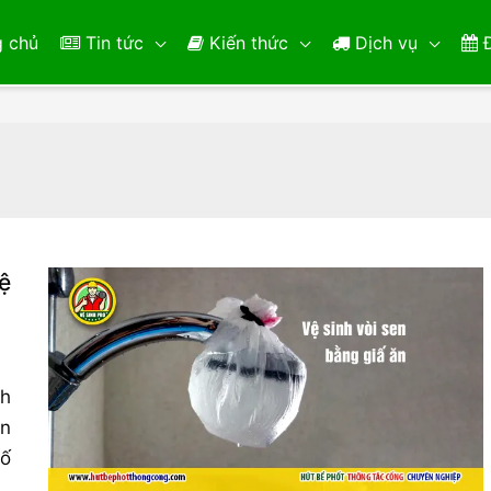
 chủ
Tin tức
Kiến thức
Dịch vụ
Đ
ệ
nh
ăn
số