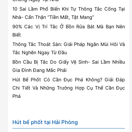
vỏ
10 Sai Lầm Phổ Biến Khi Tự Thông Tắc Cống Tại
ốc
Nhà- Cẩn Thận “Tiền Mất, Tật Mang”
từ
90% Các Vị Trí Tắc Ở Bồn Rửa Bát Mà Bạn Nên
bãi
Biết
biển
Thông Tắc Thoát Sàn: Giải Pháp Ngăn Mùi Hôi Và
Tắc Nghẽn Ngay Từ Đầu
Bồn Cầu Bị Tắc Do Giấy Vệ Sinh- Sai Lầm Nhiều
Gia Đình Đang Mắc Phải
Hút Bể Phốt Có Cần Đục Phá Không? Giải Đáp
Chi Tiết Và Những Trường Hợp Cụ Thể Cần Đục
Phá
Hút bể phốt tại Hải Phòng