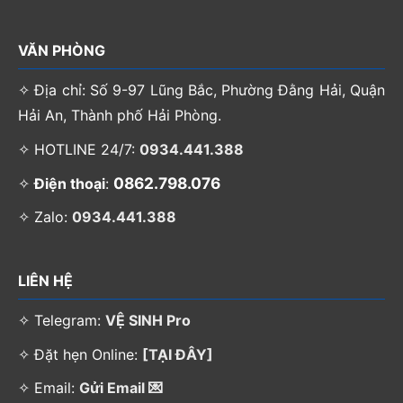
VĂN PHÒNG
✧ Địa chỉ: Số 9-97 Lũng Bắc, Phường Đằng Hải, Quận
Hải An, Thành phố Hải Phòng.
✧ HOTLINE 24/7:
0934.441.388
0862.798.076
✧
Điện thoại
:
✧ Zalo:
0934.441.388
LIÊN HỆ
✧ Telegram:
VỆ SINH Pro
✧ Đặt hẹn Online:
[TẠI ĐÂY]
✧ Email:
Gửi Email 💌