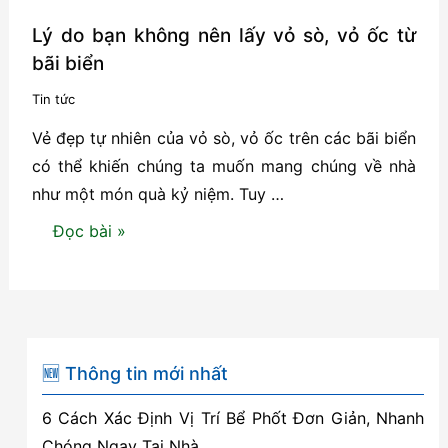
Lý do bạn không nên lấy vỏ sò, vỏ ốc từ
bãi biển
Tin tức
Vẻ đẹp tự nhiên của vỏ sò, vỏ ốc trên các bãi biển
có thể khiến chúng ta muốn mang chúng về nhà
như một món quà kỷ niệm. Tuy …
Lý
Đọc bài »
do
bạn
không
nên
lấy
🆕 Thông tin mới nhất
vỏ
6 Cách Xác Định Vị Trí Bể Phốt Đơn Giản, Nhanh
sò,
Chóng Ngay Tại Nhà