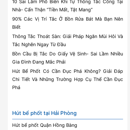
10 Sai Lầm Phổ Biến Khi Tự Thông Tắc Cống Tại
Nhà- Cẩn Thận “Tiền Mất, Tật Mang”
90% Các Vị Trí Tắc Ở Bồn Rửa Bát Mà Bạn Nên
Biết
Thông Tắc Thoát Sàn: Giải Pháp Ngăn Mùi Hôi Và
Tắc Nghẽn Ngay Từ Đầu
Bồn Cầu Bị Tắc Do Giấy Vệ Sinh- Sai Lầm Nhiều
Gia Đình Đang Mắc Phải
Hút Bể Phốt Có Cần Đục Phá Không? Giải Đáp
Chi Tiết Và Những Trường Hợp Cụ Thể Cần Đục
Phá
Hút bể phốt tại Hải Phòng
Hút bể phốt Quận Hồng Bàng