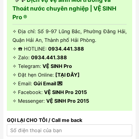
Thoát nước chuyên nghiệp | VỆ SINH
Pro ®
✧ Địa chỉ: Số 9-97 Lũng Bắc, Phường Đằng Hải,
Quận Hải An, Thành phố Hải Phòng.
✧ ☎️ HOTLINE:
0934.441.388
✧ Zalo:
0934.441.388
✧ Telegram:
VỆ SINH Pro
✧ Đặt hẹn Online:
[TẠI ĐÂY]
✧ Email:
Gửi Email 💌
✧ Facebook:
VỆ SINH Pro 2015
✧ Messenger:
VỆ SINH Pro 2015
GỌI LẠI CHO TÔI / Call me back