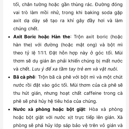
tối, chân tường hoặc gần thùng rác. Đường đóng
vai trò làm mồi nhử, trong khi baking soda gặp
axit dạ dày sẽ tạo ra khí gây đầy hơi và làm
chúng chết.
Axit Boric hoặc Hàn the
: Trộn axit boric (hoặc
hàn the) với đường (hoặc mật ong) và bột mì
theo tỷ lệ 1:1:1. Đặt hỗn hợp này ở góc tối. Mùi
thơm sẽ dụ gián ăn phải khiến chúng bị mất nước
và chết.
Lưu ý để xa tầm tay trẻ em và vật nuôi.
Bã cà phê
: Trộn bã cà phê với bột mì và một chút
nước rồi đặt vào góc tối. Mùi thơm của cà phê sẽ
thu hút gián, nhưng hoạt chất caffeine trong cà
phê sẽ phá hủy hệ tiêu hóa của chúng.
Nước xà phòng hoặc bột giặt
: Hòa xà phòng
hoặc bột giặt với nước xịt trực tiếp lên gián. Xà
phòng sẽ phá hủy lớp sáp bảo vệ trên vỏ gián và