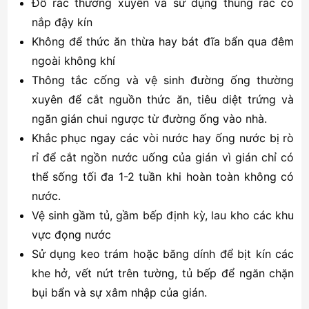
Đổ rác thường xuyên và sử dụng thùng rác có
nắp đậy kín
Không để thức ăn thừa hay bát đĩa bẩn qua đêm
ngoài không khí
Thông tắc cốn
g
và vệ sinh đường ống thường
xuyên để cắt nguồn thức ăn, tiêu diệt trứng và
ngăn gián chui ngược từ đường ống vào nhà.
Khắc phục ngay các vòi nước hay ống nước bị rò
rỉ để cắt ngồn nước uống của gián vì gián chỉ có
thể sống tối đa 1-2 tuần khi hoàn toàn không có
nước.
Vệ sinh gầm tủ, gầm bếp định kỳ, lau kho các khu
vực đọng nước
Sử dụng keo trám hoặc băng dính để bịt kín các
khe hở, vết nứt trên tường, tủ bếp để ngăn chặn
bụi bẩn và sự xâm nhập của gián.