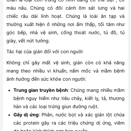
màu nâu. Chúng có đôi cánh ôm sát lưng và hai
chiếc râu dài linh hoạt. Chúng là loài ăn tạp và
thường xuất hiện ở những nơi ẩm thấp, tối tăm như
góc bếp, nhà vệ sinh, cống thoát nước, tủ đồ, tủ
giày, vết nứt tường.
Tác hại của gián đối với con người
Không chỉ gây mất vệ sinh, gián còn có khả năng
mang theo nhiều vi khuẩn, nấm mốc và mầm bệnh
ảnh hưởng đến sức khỏe con người:
Trung gian truyền bệnh
: Chúng mang nhiều mầm
bệnh nguy hiểm như tiêu chảy, kiết lỵ, tả, thương
hàn và các loại trứng giun đường ruột.
Gây dị ứng
: Phân, nước bọt và xác gián lột chứa
các protein gây ra các triệu chứng dị ứng, viêm
da hoặc kích thích cơn hen suyễn.