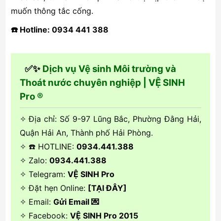
muốn thông tắc cống.
☎️ Hotline: 0934 441 388
✅✨
Dịch vụ Vệ sinh Môi trường và
Thoát nước chuyên nghiệp | VỆ SINH
Pro ®
✧ Địa chỉ: Số 9-97 Lũng Bắc, Phường Đằng Hải,
Quận Hải An, Thành phố Hải Phòng.
✧ ☎️ HOTLINE:
0934.441.388
✧ Zalo:
0934.441.388
✧ Telegram:
VỆ SINH Pro
✧ Đặt hẹn Online:
[TẠI ĐÂY]
✧ Email:
Gửi Email 💌
✧ Facebook:
VỆ SINH Pro 2015