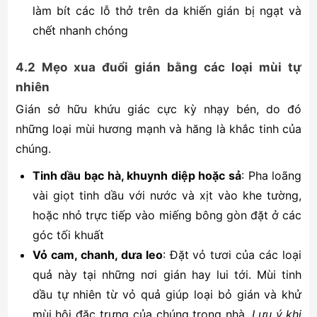
làm bít các lỗ thở trên da khiến gián bị ngạt và
chết nhanh chóng
4.2 Mẹo xua đuổi gián bằng các loại mùi tự
nhiên
Gián sở hữu khứu giác cực kỳ nhạy bén, do đó
những loại mùi hương mạnh và hăng là khắc tinh của
chúng.
Tinh dầu bạc hà, khuynh diệp hoặc sả
: Pha loãng
vài giọt tinh dầu với nước và xịt vào khe tường,
hoặc nhỏ trực tiếp vào miếng bông gòn đặt ở các
góc tối khuất
Vỏ cam, chanh, dưa leo
: Đặt vỏ tươi của các loại
quả này tại những nơi gián hay lui tới. Mùi tinh
dầu tự nhiên từ vỏ quả giúp loại bỏ gián và khử
mùi hôi đặc trưng của chúng trong nhà.
Lưu ý khi