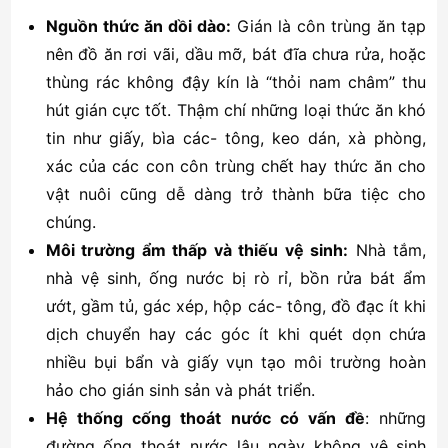
Nguồn thức ăn dồi dào:
Gián là côn trùng ăn tạp
nên đồ ăn rơi vãi, dầu mỡ, bát đĩa chưa rửa, hoặc
thùng rác không đậy kín là “thỏi nam châm” thu
hút gián cực tốt. Thậm chí những loại thức ăn khó
tin như giấy, bìa các- tông, keo dán, xà phòng,
xác của các con côn trùng chết hay thức ăn cho
vật nuôi cũng dễ dàng trở thành bữa tiệc cho
chúng.
Môi trường ẩm thấp và thiếu vệ sinh:
Nhà tắm,
nhà vệ sinh, ống nước bị rò rỉ, bồn rửa bát ẩm
ướt, gầm tủ, gác xép, hộp các- tông, đồ đạc ít khi
dịch chuyển hay các góc ít khi quét dọn chứa
nhiều bụi bẩn và giấy vụn tạo môi trường hoàn
hảo cho gián sinh sản và phát triển.
Hệ thống cống thoát nước có vấn đề
: những
đường ống thoát nước lâu ngày không vệ sinh